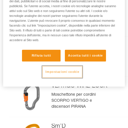
dei dati, pubblicitari e di social media al fine di personalizzare le nostre
pubblicità. Se l’utente accetta, i nostri cookie e/o tecnologie analoghe saranno
Am’D
attivi solo sul Sito web e non seguiranno l’utente su altri siti. I cookie e/o
tecnologie analoghe dei nostri partner seguiranno l’utente durante la
Moschettone asimmetrico
navigazione. L’utente può revocare il proprio consenso in qualsiasi momento
leggero
facendo clic sul link “Impostazioni cookie”, disponibile nella parte inferiore del
Sito web. Il rifiuto di tutti o parte di tali cookie potrebbe compromettere
l’esperienza dell’utente, ma in nessun caso tale rifiuto impedirà all’utente di
accedere al Sito web.
WILLIAM
Rifiuta tutti
Accetta tutti i cookie
Moschettone asimmetrico
leggero di grande capacità
Impostazioni cookie
VERTIGO WIRE-LOCK
Moschettone per cordini
SCORPIO VERTIGO e
discensori PIRANA
Sm’D