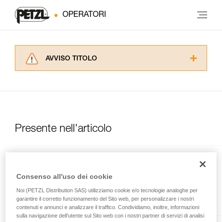
OPERATORI
AVVISO TITOLO
Leggere attentamente le istruzioni tecniche dei
prodotti utilizzati in questo consiglio prima di
consultarlo. Dovete aver compreso le
informazioni dell’istruzione tecnica per poter
capire queste ulteriori informazioni.
La padronanza di queste tecniche richiede una
Presente nell'articolo
formazione ed un addestramento specifico.
Verificate con un professionista la vostra
capacità di rifare la manovra, da soli, in piena
Am’D PIN-LOCK
sicurezza, prima di riprodurla autonomamente.
Forniamo esempi di tecniche relative alla vostra
Consenso all'uso dei cookie
Moschettone asimmetrico in
attività. Ne possono esistere altre che non
alluminio, sbloccabile con un
Noi (PETZL Distribution SAS) utilizziamo cookie e/o tecnologie analoghe per
vengono qui descritte.
utensile
garantire il corretto funzionamento del Sito web, per personalizzare i nostri
contenuti e annunci e analizzare il traffico. Condividiamo, inoltre, informazioni
sulla navigazione dell’utente sul Sito web con i nostri partner di servizi di analisi