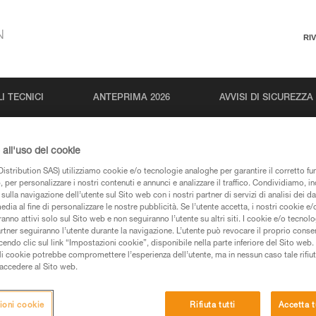
N
RI
I TECNICI
ANTEPRIMA 2026
AVVISI DI SICUREZZA
all'uso dei cookie
istribution SAS) utilizziamo cookie e/o tecnologie analoghe per garantire il corretto f
 per personalizzare i nostri contenuti e annunci e analizzare il traffico. Condividiamo, in
sulla navigazione dell’utente sul Sito web con i nostri partner di servizi di analisi dei dat
edia al fine di personalizzare le nostre pubblicità. Se l’utente accetta, i nostri cookie e
anno attivi solo sul Sito web e non seguiranno l’utente su altri siti. I cookie e/o tecnol
artner seguiranno l’utente durante la navigazione. L’utente può revocare il proprio conse
pagine prodotti e tecniche, le troverete qui.
do clic sul link “Impostazioni cookie”, disponibile nella parte inferiore del Sito web. Il 
ali cookie potrebbe compromettere l’esperienza dell’utente, ma in nessun caso tale rifiu
i accedere al Sito web.
ioni cookie
Rifiuta tutti
Accetta t