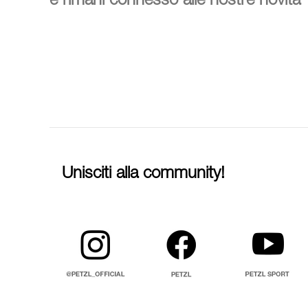
e rimani connesso alle nostre novità
Unisciti alla community!