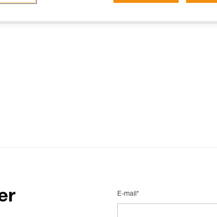
15 RISPOSTE FREQUENTI
CONTATTI
er
E-mail*