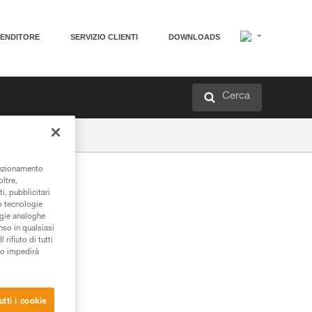
VENDITORE
SERVIZIO CLIENTI
DOWNLOADS
Cerca
unzionamento
oltre,
i, pubblicitari
/o tecnologie
ogie analoghe
nso in qualsiasi
rifiuto di tutti
to impedirà
utti i cookie