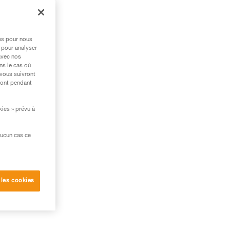
res pour nous
 pour analyser
avec nos
ns le cas où
 vous suivront
ront pendant
kies » prévu à
aucun cas ce
 les cookies