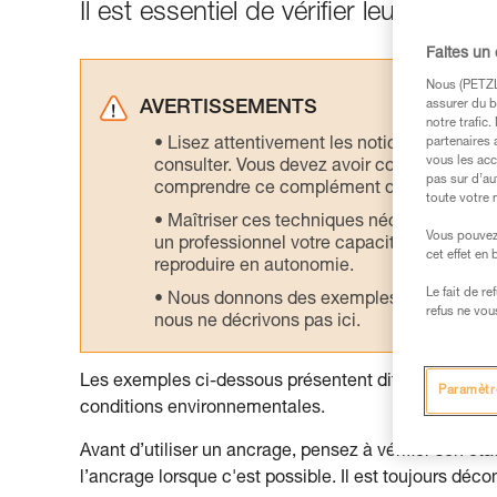
Il est essentiel de vérifier leur état ava
Faites un
Nous (PETZL 
assurer du b
AVERTISSEMENTS
notre trafic
Lisez attentivement les notices technique
partenaires 
vous les acc
consulter. Vous devez avoir compris les in
pas sur d’au
comprendre ce complément d’informations
toute votre 
Maîtriser ces techniques nécessite une f
Vous pouvez 
un professionnel votre capacité à refaire la
cet effet en
reproduire en autonomie.
Le fait de r
Nous donnons des exemples de techniques l
refus ne vou
nous ne décrivons pas ici.
Les exemples ci-dessous présentent différentes évolu
Paramètr
conditions environnementales.
Avant d’utiliser un ancrage, pensez à vérifier son ét
l’ancrage lorsque c'est possible. Il est toujours déc