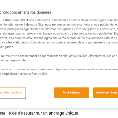
nt utilisation.
 choix concernant vos données
Distribution SAS) et nos partenaires utilisons des cookies et/ou technologies similai
on fonctionnement de notre Site, pour personnaliser notre contenu et nos publicités, et
. Nous partageons également des informations, quant à votre navigation sur notre Site, 
s des produits utilisés dans ce conseil avant de le
analytiques, publicitaires et de réseaux sociaux afin de personnaliser nos publicités. Da
eptez, nos cookies et/ou technologies similaires ne sont actifs que sur notre Site et ne
formations de la notice technique pour pouvoir
tres sites web. Les cookies et/ou technologies similaires de nos partenaires vous suiv
.
navigation.
ormation et un entraînement spécifique. Validez avec
retirer votre consentement à tout moment en cliquant sur le lien « Paramètres des coo
 manipulation, seul, en toute sécurité, avant de la
 bas de page du Site.
efuser tout ou partie de ces cookies peut dégrader votre expérience utilisateur, mais en 
iées à votre activité. Il peut en exister d’autres que
s empêchera d’accéder à notre Site.
tions possibles des ancrages dues à l’utilisation et aux
es des cookies
Tout refuser
Autoriser tous
at ou à le tester. Si un doute subsiste, remplacez ou doublez
onseillé de s'assurer sur un ancrage unique.