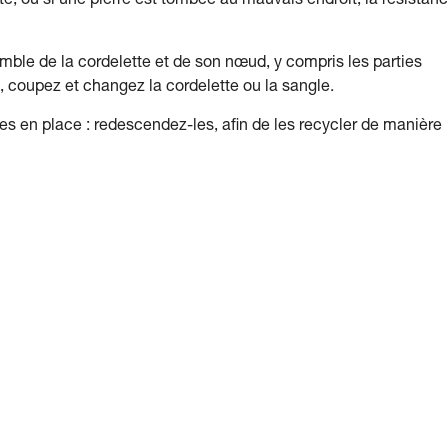
te, ou si une pierre est tombée au mauvais endroit, la résistan
mble de la cordelette et de son nœud, y compris les parties
, coupez et changez la cordelette ou la sangle.
 en place : redescendez-les, afin de les recycler de manière