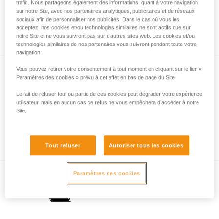
trafic. Nous partageons également des informations, quant à votre navigation
Comment sont mesurées les performances
sur notre Site, avec nos partenaires analytiques, publicitaires et de réseaux
d’éclairage avec le protocole ANSI/PLATO
sociaux afin de personnaliser nos publicités. Dans le cas où vous les
acceptez, nos cookies et/ou technologies similaires ne sont actifs que sur
FL1 ?
notre Site et ne vous suivront pas sur d’autres sites web. Les cookies et/ou
technologies similaires de nos partenaires vous suivront pendant toute votre
navigation.
Vous pouvez retirer votre consentement à tout moment en cliquant sur le lien «
Paramètres des cookies » prévu à cet effet en bas de page du Site.
Le fait de refuser tout ou partie de ces cookies peut dégrader votre expérience
utilisateur, mais en aucun cas ce refus ne vous empêchera d’accéder à notre
Site.
Puissance lumineuse ou autonomie,
question de compromis
Tout refuser
Autoriser tous les cookies
Paramètres des cookies