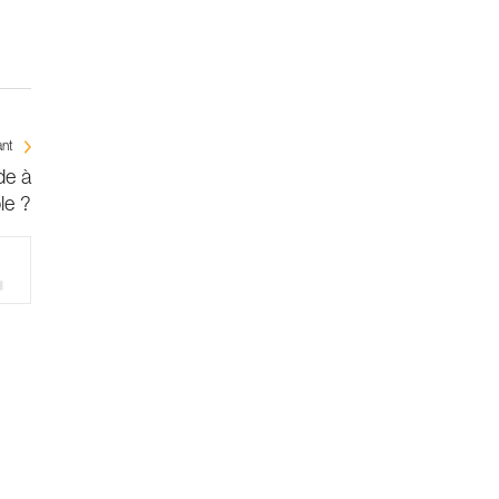
ant
de à
le ?