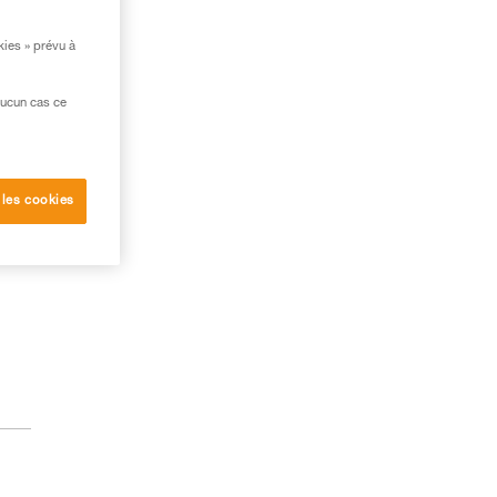
kies » prévu à
aucun cas ce
 les cookies