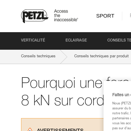
SPORT
VERTICALITÉ
ECLAIRAGE
CONSEILS T
Conseils techniques
Conseils techniques par produit
Pourquoi une for
Faites un
8 kN sur corde à 
Nous (PETZL 
assurer du b
notre trafic
partenaires 
vous les acc
pas sur d’au