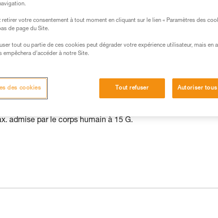
navigation.
s des produits utilisés dans ce conseil avant de le
retirer votre consentement à tout moment en cliquant sur le lien « Paramètres des coo
formations de la notice technique pour pouvoir
 bas de page du Site.
.
efuser tout ou partie de ces cookies peut dégrader votre expérience utilisateur, mais en 
ormation et un entraînement spécifique. Validez avec
s empêchera d’accéder à notre Site.
 manipulation, seul, en toute sécurité, avant de la
iées à votre activité. Il peut en exister d’autres que
es des cookies
Tout refuser
Autoriser tous
ax. admise par le corps humain à 15 G.