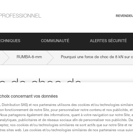
PROFESSIONNEL
REVENDE
ECHNIQUES
COMMUNAUTÉ
ALERTES SÉCURITÉ
RUMBA-8-mm
Pourquoi une force de choc de 8 kN sur 
ce de choc de
 choix concernant vos données
double ?
Distribution SAS) et nos partenaires utilisons des cookies et/ou technologies similai
on fonctionnement de notre Site, pour personnaliser notre contenu et nos publicités, et
. Nous partageons également des informations, quant à votre navigation sur notre Site, 
analytiques, publicitaires et de réseaux sociaux afin de personnaliser nos publicités. Da
eptez, nos cookies et/ou technologies similaires ne sont actifs que sur notre Site et ne
tres sites web. Les cookies et/ou technologies similaires de nos partenaires vous suiv