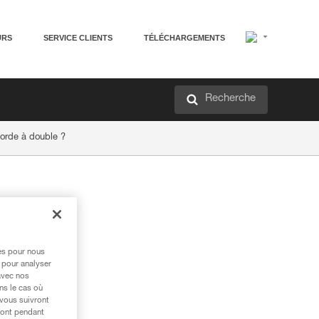
URS
SERVICE CLIENTS
TÉLÉCHARGEMENTS
Recherche
corde à double ?
res pour nous
 pour analyser
avec nos
ns le cas où
 vous suivront
ront pendant