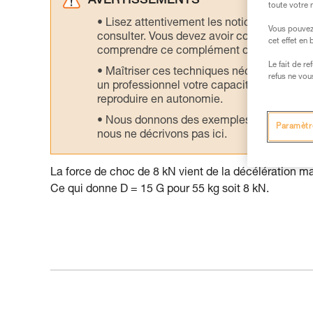
AVERTISSEMENTS
toute votre 
Lisez attentivement les notices technique
Vous pouvez 
consulter. Vous devez avoir compris les in
cet effet en
comprendre ce complément d’informations
Le fait de r
Maîtriser ces techniques nécessite une f
refus ne vou
un professionnel votre capacité à refaire la
reproduire en autonomie.
Nous donnons des exemples de techniques l
Paramètr
nous ne décrivons pas ici.
La force de choc de 8 kN vient de la décélération m
Ce qui donne D = 15 G pour 55 kg soit 8 kN.