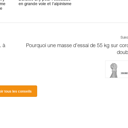
ime
en grande voie et l’alpinisme
me
Suiv
. à
Pourquoi une masse d’essai de 55 kg sur cor
doub
oir tous les conseils