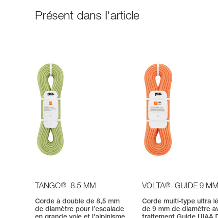
Présent dans l'article
®
®
TANGO
8.5 MM
VOLTA
GUIDE 9 M
Corde à double de 8,5 mm
Corde multi-type ultra l
de diamètre pour l’escalade
de 9 mm de diamètre a
en grande voie et l'alpinisme
traitement Guide UIAA 