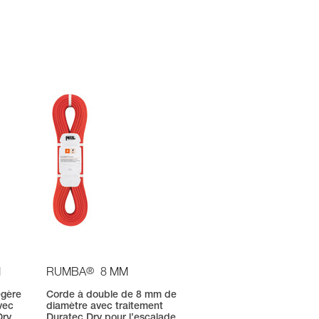
®
M
RUMBA
8 MM
égère
Corde à double de 8 mm de
vec
diamètre avec traitement
Dry
Duratec Dry pour l’escalade