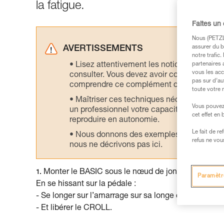
la fatigue.
Faites un
Nous (PETZL 
assurer du b
AVERTISSEMENTS
notre trafic
Lisez attentivement les notices technique
partenaires 
vous les acc
consulter. Vous devez avoir compris les in
pas sur d’au
comprendre ce complément d’informations
toute votre 
Maîtriser ces techniques nécessite une f
Vous pouvez 
un professionnel votre capacité à refaire la
cet effet en
reproduire en autonomie.
Le fait de r
Nous donnons des exemples de techniques l
refus ne vou
nous ne décrivons pas ici.
Monter le BASIC sous le nœud de jonction. Ne pas 
1.
Paramètr
En se hissant sur la pédale :
- Se longer sur l’amarrage sur sa longe courte.
- Et libérer le CROLL.