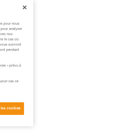
res pour nous
 pour analyser
avec nos
ns le cas où
 vous suivront
ront pendant
kies » prévu à
aucun cas ce
 les cookies