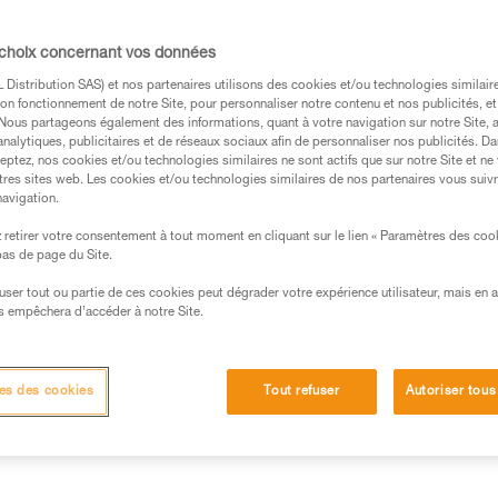
 choix concernant vos données
Distribution SAS) et nos partenaires utilisons des cookies et/ou technologies similai
on fonctionnement de notre Site, pour personnaliser notre contenu et nos publicités, et
. Nous partageons également des informations, quant à votre navigation sur notre Site, 
s des produits utilisés dans ce conseil avant de le
analytiques, publicitaires et de réseaux sociaux afin de personnaliser nos publicités. Da
eptez, nos cookies et/ou technologies similaires ne sont actifs que sur notre Site et ne
formations de la notice technique pour pouvoir
tres sites web. Les cookies et/ou technologies similaires de nos partenaires vous suiv
.
navigation.
ormation et un entraînement spécifique. Validez avec
retirer votre consentement à tout moment en cliquant sur le lien « Paramètres des coo
 manipulation, seul, en toute sécurité, avant de la
 bas de page du Site.
efuser tout ou partie de ces cookies peut dégrader votre expérience utilisateur, mais en 
iées à votre activité. Il peut en exister d’autres que
s empêchera d’accéder à notre Site.
venir en butée sous le nœud pour pouvoir ouvrir la gâchette.
es des cookies
Tout refuser
Autoriser tous