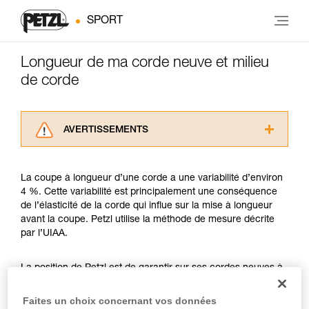
SPORT
Longueur de ma corde neuve et milieu
de corde
AVERTISSEMENTS
Lisez attentivement les notices techniques des
produits utilisés dans ce conseil avant de le
La coupe à longueur d’une corde a une variabilité d’environ
consulter. Vous devez avoir compris les
4 %. Cette variabilité est principalement une conséquence
informations de la notice technique pour
de l’élasticité de la corde qui influe sur la mise à longueur
pouvoir comprendre ce complément
avant la coupe. Petzl utilise la méthode de mesure décrite
d’informations.
par l’UIAA.
Maîtriser ces techniques nécessite une
formation et un entraînement spécifique. Validez
avec un professionnel votre capacité à refaire
La position de Petzl est de garantir sur ses cordes neuves à
la manipulation, seul, en toute sécurité, avant
minima la longueur nominale annoncée. Par exemple, une
de la reproduire en autonomie.
corde neuve Petzl de 50 mètres pourra mesurer à minima 50
Faites un choix concernant vos données
Nous donnons des exemples de techniques