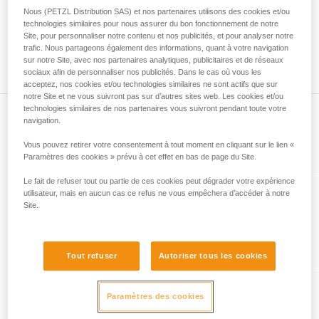
mètres et à maxima 52 mètres. Autre exemple, une corde
Nous (PETZL Distribution SAS) et nos partenaires utilisons des cookies et/ou
liées à votre activité. Il peut en exister d’autres
neuve Petzl de 70 mètres pourra mesurer à minima 70
technologies similaires pour nous assurer du bon fonctionnement de notre
que nous ne décrivons pas ici.
mètres et à maxima 73 mètres. De même pour la position du
Site, pour personnaliser notre contenu et nos publicités, et pour analyser notre
milieu de corde, vous pouvez observer un écart entre les
trafic. Nous partageons également des informations, quant à votre navigation
deux extrémités de votre corde de 1,2 m.
sur notre Site, avec nos partenaires analytiques, publicitaires et de réseaux
sociaux afin de personnaliser nos publicités. Dans le cas où vous les
acceptez, nos cookies et/ou technologies similaires ne sont actifs que sur
notre Site et ne vous suivront pas sur d’autres sites web. Les cookies et/ou
technologies similaires de nos partenaires vous suivront pendant toute votre
navigation.
Vous pouvez retirer votre consentement à tout moment en cliquant sur le lien «
Présent dans l'article
Paramètres des cookies » prévu à cet effet en bas de page du Site.
Le fait de refuser tout ou partie de ces cookies peut dégrader votre expérience
utilisateur, mais en aucun cas ce refus ne vous empêchera d’accéder à notre
VOLTA® GUIDE 9 mm
Site.
Corde multi-type ultra légère de
9 mm de diamètre avec
traitement Guide UIAA Dry pour
Tout refuser
Autoriser tous les cookies
la performance ultime en
escalade ou alpinisme
RUMBA® 8 mm
Paramètres des cookies
Corde à double de 8 mm de