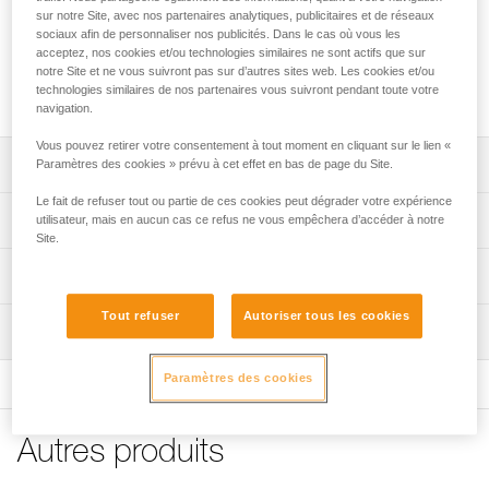
Parties arrière des crampons LEOPARD LLF, LEOPARD FL
sur notre Site, avec nos partenaires analytiques, publicitaires et de réseaux
et IRVIS HYBRID pour le remplacement des talons ou pour
sociaux afin de personnaliser nos publicités. Dans le cas où vous les
transformer ses crampons IRVIS, LYNX (U034AA00) ou
acceptez, nos cookies et/ou technologies similaires ne sont actifs que sur
DART en crampons hybrides pour un équipement plus léger
notre Site et ne vous suivront pas sur d’autres sites web. Les cookies et/ou
technologies similaires de nos partenaires vous suivront pendant toute votre
et plus compact.
navigation.
Vous pouvez retirer votre consentement à tout moment en cliquant sur le lien «
Descriptif
Paramètres des cookies » prévu à cet effet en bas de page du Site.
Le fait de refuser tout ou partie de ces cookies peut dégrader votre expérience
Talons en aluminium permettant d'obtenir des crampons
Spécifications techniques
utilisateur, mais en aucun cas ce refus ne vous empêchera d’accéder à notre
plus légers et plus compacts.
Site.
Compatibles avec les crampons LEOPARD LLF, LEOPARD
Poids: 120 g
Informations techniques
FL et IRVIS HYBRID pour le remplacement des parties
Certification(s): CE, UIAA
arrière.
Notice
Tout refuser
Autoriser tous les cookies
Inspection
Spécifications référence(s)
Télécharger le pdf technical-notice-KIT-CORD-TEC-1
Compatibles avec les crampons IRVIS, LYNX (U034AA00)
Télécharger le pdf CRAMPON - ACCESSORY
et DART pour transformer ses crampons en crampons
Procédure de vérification EPI
Référence : U001GA00
Paramètres des cookies
COMPATIBILITY
hybrides.
Télécharger le pdf verif-EPI-crampons-procedure-FR
Garantie : 3 ans
Conseils pour l'entretien de vos équipements
Compatibles avec les fixations arrière BACK FLEX et
Conditionnement : 1
Fiche de suivi EPI
Télécharger le pdf Maintenance tips
BACK LEVER.
Autres produits
Télécharger le pdf verif-EPI-crampons-suivi-FR
FAQ
Produit livré par paire, avec ANTISNOW et cordelettes
FAQ
CORD-TEC.