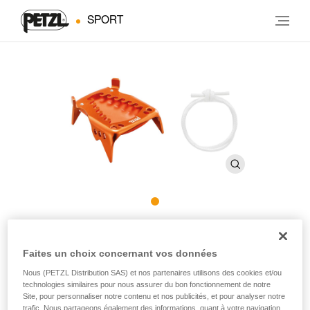
SPORT
KIT CORD-TEC
Faites un choix concernant vos données
Parties arrière ultra légères et adaptables sur la plupart
Nous (PETZL Distribution SAS) et nos partenaires utilisons des cookies et/ou
technologies similaires pour nous assurer du bon fonctionnement de notre
des crampons Petzl
Site, pour personnaliser notre contenu et nos publicités, et pour analyser notre
trafic. Nous partageons également des informations, quant à votre navigation