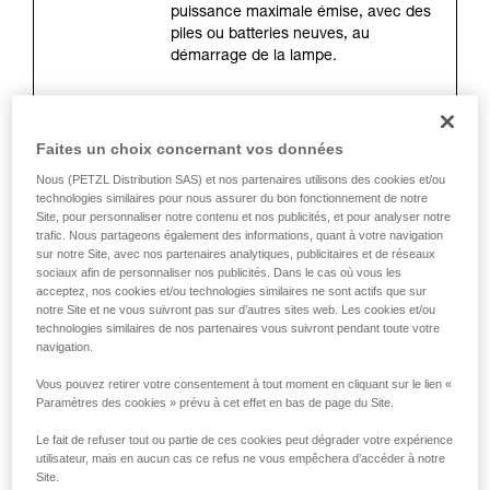
de la reproduire en autonomie.
puissance maximale émise, avec des
Nous donnons des exemples de techniques
piles ou batteries neuves, au
liées à votre activité. Il peut en exister d’autres
démarrage de la lampe.
que nous ne décrivons pas ici.
La distance d’éclairage (mètres)
Faites un choix concernant vos données
Il s’agit de la distance maximale entre
la lampe et l’endroit où il ne reste que
Nous (PETZL Distribution SAS) et nos partenaires utilisons des cookies et/ou
0,25 lux d’éclairement. La mesure est
technologies similaires pour nous assurer du bon fonctionnement de notre
faite à l’allumage avec des piles ou
Site, pour personnaliser notre contenu et nos publicités, et pour analyser notre
batteries neuves. La distance
trafic. Nous partageons également des informations, quant à votre navigation
sur notre Site, avec nos partenaires analytiques, publicitaires et de réseaux
d’éclairage dépend directement de la
sociaux afin de personnaliser nos publicités. Dans le cas où vous les
puissance d’éclairage, mais surtout
acceptez, nos cookies et/ou technologies similaires ne sont actifs que sur
de la forme du faisceau.
notre Site et ne vous suivront pas sur d’autres sites web. Les cookies et/ou
technologies similaires de nos partenaires vous suivront pendant toute votre
navigation.
L’autonomie (heures)
Vous pouvez retirer votre consentement à tout moment en cliquant sur le lien «
Elle correspond à la durée pendant
Paramètres des cookies » prévu à cet effet en bas de page du Site.
laquelle l’éclairage est optimal. Elle
se mesure à partir de 30 secondes
Le fait de refuser tout ou partie de ces cookies peut dégrader votre expérience
après l’allumage de la lampe jusqu’à
utilisateur, mais en aucun cas ce refus ne vous empêchera d’accéder à notre
Site.
ce que la lampe atteigne 10 % de la