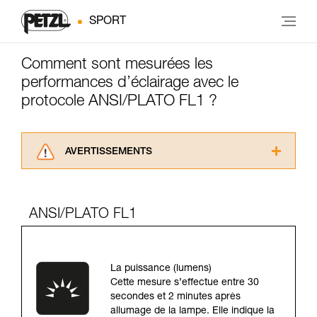
SPORT
Comment sont mesurées les
performances d’éclairage avec le
protocole ANSI/PLATO FL1 ?
AVERTISSEMENTS
Lisez attentivement les notices techniques des
produits utilisés dans ce conseil avant de le
consulter. Vous devez avoir compris les
ANSI/PLATO FL1
informations de la notice technique pour
pouvoir comprendre ce complément
d’informations.
Maîtriser ces techniques nécessite une
La puissance (lumens)
formation et un entraînement spécifique. Validez
Cette mesure s’effectue entre 30
avec un professionnel votre capacité à refaire
secondes et 2 minutes après
la manipulation, seul, en toute sécurité, avant
allumage de la lampe. Elle indique la