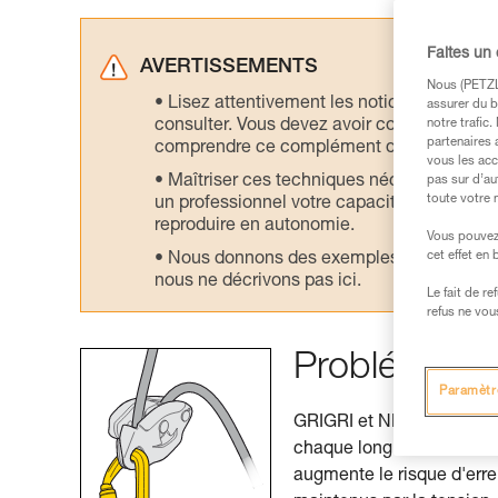
Faites un
AVERTISSEMENTS
Nous (PETZL 
Lisez attentivement les notices technique
assurer du b
consulter. Vous devez avoir compris les in
notre trafic
partenaires 
comprendre ce complément d’informations
vous les acc
Maîtriser ces techniques nécessite une f
pas sur d’au
toute votre 
un professionnel votre capacité à refaire la
reproduire en autonomie.
Vous pouvez 
cet effet en
Nous donnons des exemples de techniques l
nous ne décrivons pas ici.
Le fait de r
refus ne vou
Problématiqu
Paramètr
GRIGRI et NEOX doivent ê
chaque longueur en escal
augmente le risque d'erre