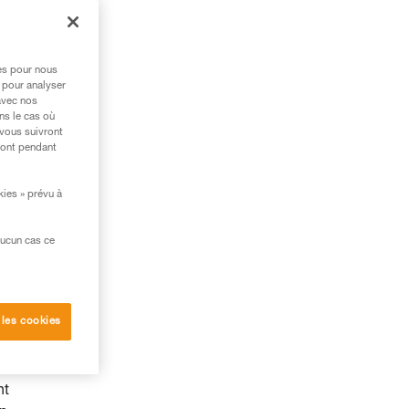
res pour nous
 pour analyser
avec nos
ns le cas où
 vous suivront
ront pendant
kies » prévu à
aucun cas ce
 les cookies
e, à
nt