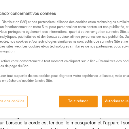
 choix concernant vos données
Distribution SAS) et nos partenaires utilisons des cookies et/ou technologies similai
s des produits utilisés dans ce conseil avant de le
on fonctionnement de notre Site, pour personnaliser notre contenu et nos publicités, et
formations de la notice technique pour pouvoir
. Nous partageons également des informations, quant à votre navigation sur notre Site, 
analytiques, publicitaires et de réseaux sociaux afin de personnaliser nos publicités. Da
.
eptez, nos cookies et/ou technologies similaires ne sont actifs que sur notre Site et ne
ormation et un entraînement spécifique. Validez avec
tres sites web. Les cookies et/ou technologies similaires de nos partenaires vous suiv
navigation.
 manipulation, seul, en toute sécurité, avant de la
retirer votre consentement à tout moment en cliquant sur le lien « Paramètres des coo
 bas de page du Site.
iées à votre activité. Il peut en exister d’autres que
efuser tout ou partie de ces cookies peut dégrader votre expérience utilisateur, mais en 
s empêchera d’accéder à notre Site.
e et risques principaux
es des cookies
Tout refuser
Autoriser tous
tre déconnectés et reconnectés à chaque installation de cord
ade. Le grand nombre de manipulations dans la journée
ur. Lorsque la corde est tendue, le mousqueton et l'appareil so