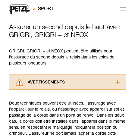
SPORT
Assurer un second depuis le haut avec
GRIGRI, GRIGRI + et NEOX
GRIGRI, GRIGRI + et NEOX peuvent être utilisés pour
l'assurage du second depuis le relais dans les voies de
plusieurs longueurs.
AVERTISSEMENTS
Lisez attentivement les notices techniques des
produits utilisés dans ce conseil avant de le
Deux techniques peuvent être utilisées, l’assurage avec
consulter. Vous devez avoir compris les
l’appareil sur le relais, ou l’assurage avec appareil sur soi et
informations de la notice technique pour
passage de la corde dans un point de renvoi. Dans les deux
pouvoir comprendre ce complément
cas, la corde doit être installée dans l’appareil dans le même
d’informations.
sens, en respectant le marquage indiquant la position du
Maîtriser ces techniques nécessite une
grimpeur. L’assureur ne doit jamais lâcher la corde côté