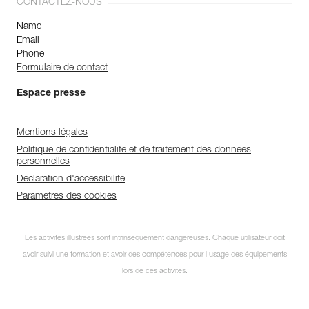
CONTACTEZ-NOUS
Name
Email
Phone
Formulaire de contact
Espace presse
Mentions légales
Politique de confidentialité et de traitement des données
personnelles
Déclaration d'accessibilité
Paramètres des cookies
Les activités illustrées sont intrinsèquement dangereuses. Chaque utilisateur doit
avoir suivi une formation et avoir des compétences pour l’usage des équipements
lors de ces activités.