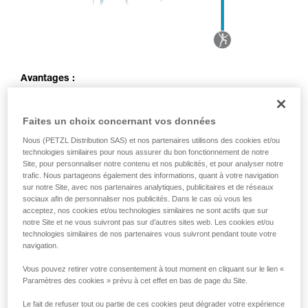
Avantages :
Amortissement de la chute par déplacement du corps de
l’assureur
Faites un choix concernant vos données
Gestuelle d’assurage identique à l’assurage en
Nous (PETZL Distribution SAS) et nos partenaires utilisons des cookies et/ou
moulinette
technologies similaires pour nous assurer du bon fonctionnement de notre
Site, pour personnaliser notre contenu et nos publicités, et pour analyser notre
Inconvénients :
trafic. Nous partageons également des informations, quant à votre navigation
sur notre Site, avec nos partenaires analytiques, publicitaires et de réseaux
Possibilité que l’assureur soit projeté dans le point de
sociaux afin de personnaliser nos publicités. Dans le cas où vous les
renvoi en cas de grosse chute ou de gros écart de poids
acceptez, nos cookies et/ou technologies similaires ne sont actifs que sur
entre assureur et grimpeur
notre Site et ne vous suivront pas sur d’autres sites web. Les cookies et/ou
technologies similaires de nos partenaires vous suivront pendant toute votre
Effort plus important sur l’ancrage par effet poulie
navigation.
Vous pouvez retirer votre consentement à tout moment en cliquant sur le lien «
Paramètres des cookies » prévu à cet effet en bas de page du Site.
Le fait de refuser tout ou partie de ces cookies peut dégrader votre expérience