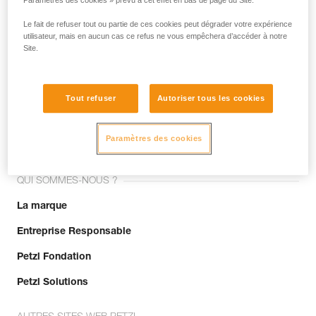
Paramètres des cookies » prévu à cet effet en bas de page du Site.
Le fait de refuser tout ou partie de ces cookies peut dégrader votre expérience
utilisateur, mais en aucun cas ce refus ne vous empêchera d’accéder à notre
Site.
Tout refuser
Autoriser tous les cookies
Rejoignez la communauté !
Paramètres des cookies
QUI SOMMES-NOUS ?
La marque
Entreprise Responsable
Petzl Fondation
Petzl Solutions