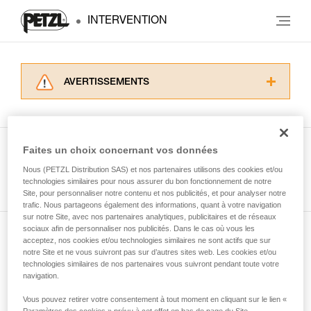
INTERVENTION
AVERTISSEMENTS
Lisez attentivement les notices techniques des
produits utilisés dans ce conseil avant de le
consulter. Vous devez avoir compris les
informations de la notice technique pour
Faites un choix concernant vos données
pouvoir comprendre ce complément
Nous (PETZL Distribution SAS) et nos partenaires utilisons des cookies et/ou
Voir tous les conseils
d’informations.
technologies similaires pour nous assurer du bon fonctionnement de notre
Maîtriser ces techniques nécessite une
Site, pour personnaliser notre contenu et nos publicités, et pour analyser notre
formation et un entraînement spécifique. Validez
trafic. Nous partageons également des informations, quant à votre navigation
sur notre Site, avec nos partenaires analytiques, publicitaires et de réseaux
avec un professionnel votre capacité à refaire
sociaux afin de personnaliser nos publicités. Dans le cas où vous les
la manipulation, seul, en toute sécurité, avant
acceptez, nos cookies et/ou technologies similaires ne sont actifs que sur
Abonnez-vous à la newsletter
de la reproduire en autonomie.
notre Site et ne vous suivront pas sur d’autres sites web. Les cookies et/ou
Nous donnons des exemples de techniques
technologies similaires de nos partenaires vous suivront pendant toute votre
et restez connecté à notre actualité
liées à votre activité. Il peut en exister d’autres
navigation.
que nous ne décrivons pas ici.
Vous pouvez retirer votre consentement à tout moment en cliquant sur le lien «
Email *