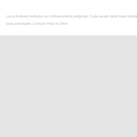
Las actividades ilustradas son intrínsecamente peligrosas. Cada usuario debe haber asistid
estas actividades. Contacto Petzl en Other