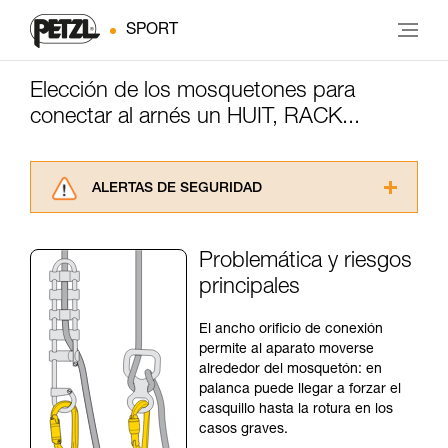
SPORT
Elección de los mosquetones para
conectar al arnés un HUIT, RACK...
ALERTAS DE SEGURIDAD
Lea atentamente las fichas técnicas de los
productos utilizados en este consejo antes de
Problemática y riesgos
consultarlo. Usted debe comprender la
principales
información de la ficha técnica para poder
comprender este complemento informativo.
Dominar estas técnicas requiere una formación
El ancho orificio de conexión
y un entrenamiento específico. Confirme a
permite al aparato moverse
través de un profesional su capacidad para
alrededor del mosquetón: en
ejecutar estas técnicas, solo y con total
palanca puede llegar a forzar el
seguridad, antes de ejecutarlas de forma
casquillo hasta la rotura en los
autónoma.
casos graves.
Damos ejemplos de técnicas relacionadas con