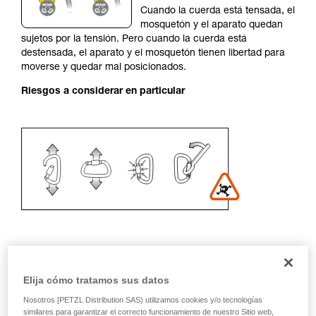
Cuando la cuerda está tensada, el
su actividad. Pueden existir otras que no
mosquetón y el aparato quedan
describimos aquí.
sujetos por la tensión. Pero cuando la cuerda está
destensada, el aparato y el mosquetón tienen libertad para
moverse y quedar mal posicionados.
Riesgos a considerar en particular
Recomendación del mosquetón y
Elija cómo tratamos sus datos
accesorios
Nosotros [PETZL Distribution SAS) utilizamos cookies y/o tecnologías
similares para garantizar el correcto funcionamiento de nuestro Sitio web,