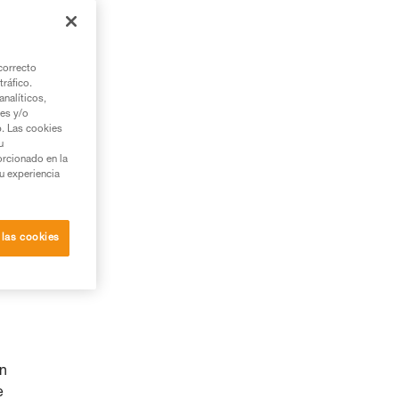
correcto
tráfico.
nalíticos,
ies y/o
b. Las cookies
u
orcionado en la
su experiencia
 las cookies
ón
e