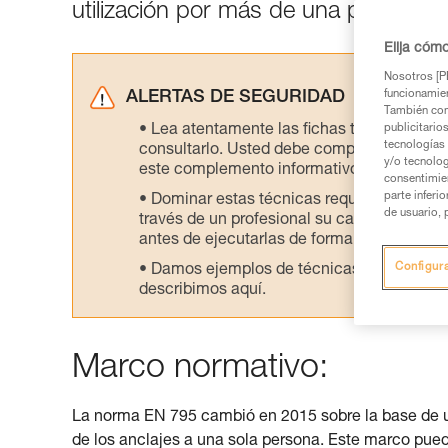
utilización por más de una persona e
Elija cóm
Nosotros [PE
funcionamien
ALERTAS DE SEGURIDAD
También com
Lea atentamente las fichas técnicas de l
publicitario
tecnologías 
consultarlo. Usted debe comprender la inf
y/o tecnolog
este complemento informativo.
consentimie
parte inferi
Dominar estas técnicas requiere una for
de usuario, 
través de un profesional su capacidad para 
antes de ejecutarlas de forma autónoma.
Configur
Damos ejemplos de técnicas relacionadas 
describimos aquí.
Marco normativo:
La norma EN 795 cambió en 2015 sobre la base de un 
de los anclajes a una sola persona. Este marco pu