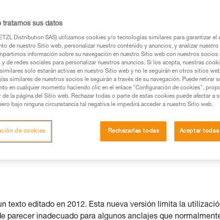
s posible.
o tratamos sus datos
TZL Distribution SAS) utilizamos cookies y/o tecnologías similares para garantizar el 
to de nuestro Sitio web, personalizar nuestro contenido y anuncios, y analizar nuestro 
partimos información sobre su navegación en nuestro Sitio web con nuestros socios a
os productos utilizados en este consejo antes de
s y de redes sociales para personalizar nuestros anuncios. Si los acepta, nuestras cook
similares solo estarán activas en nuestro Sitio web y no le seguirán en otros sitios we
ormación de la ficha técnica para poder comprender
ías similares de nuestros socios le seguirán a través de su navegación. Puede retirar s
nto en cualquier momento haciendo clic en el enlace "Configuración de cookies", prop
or de la página del Sitio web. Rechazar todas o parte de estas cookies puede afectar a 
mación y un entrenamiento específico. Confirme a
pero bajo ninguna circunstancia tal negativa le impedirá acceder a nuestro Sitio web.
ejecutar estas técnicas, solo y con total seguridad,
ación de cookies
Rechazarlas todas
Aceptar todas
con su actividad. Pueden existir otras que no
texto editado en 2012. Esta nueva versión limita la utilizaci
ede parecer inadecuado para algunos anclajes que normalment