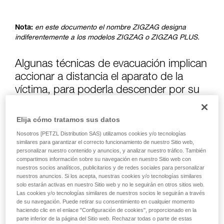
productos utilizados en este consejo antes de
consultarlo. Usted debe comprender la
información de la ficha técnica para poder
Nota:
en este documento el nombre ZIGZAG designa
comprender este complemento informativo.
indiferentemente a los modelos ZIGZAG o ZIGZAG PLUS.
Dominar estas técnicas requiere una formación
y un entrenamiento específico. Confirme a
través de un profesional su capacidad para
Algunas técnicas de evacuación implican
ejecutar estas técnicas, solo y con total
accionar a distancia el aparato de la
seguridad, antes de ejecutarlas de forma
víctima, para poderla descender por su
autónoma.
Damos ejemplos de técnicas relacionadas con
cuerda de trabajo.
su actividad. Pueden existir otras que no
Elija cómo tratamos sus datos
describimos aquí.
Si la víctima está suspendida de un nudo autobloqueante, se
Nosotros [PETZL Distribution SAS) utilizamos cookies y/o tecnologías
acostumbra a accionar este nudo con la ayuda de una
similares para garantizar el correcto funcionamiento de nuestro Sitio web,
polea.
personalizar nuestro contenido y anuncios, y analizar nuestro tráfico. También
compartimos información sobre su navegación en nuestro Sitio web con
nuestros socios analíticos, publicitarios y de redes sociales para personalizar
Atención, la utilización de una polea es peligrosa con el
nuestros anuncios. Si los acepta, nuestras cookies y/o tecnologías similares
ZIGZAG: riesgo de atasco de la palanca de desbloqueo y de
solo estarán activas en nuestro Sitio web y no le seguirán en otros sitios web.
caída de la víctima. Se recomienda el accionamiento
Las cookies y/o tecnologías similares de nuestros socios le seguirán a través
mediante un nudo simple realizado con una cuerda.
de su navegación. Puede retirar su consentimiento en cualquier momento
haciendo clic en el enlace "Configuración de cookies", proporcionado en la
parte inferior de la página del Sitio web. Rechazar todas o parte de estas