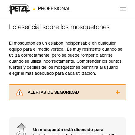
PROFESIONAL
Lo esencial sobre los mosquetones
El mosquetón es un eslabón indispensable en cualquier
equipo para el medio vertical. Es muy resistente cuando se
utiliza correctamente, pero se puede romper o abrirse
cuando se utiliza incorrectamente. Comprender los puntos
fuertes y débiles de los mosquetones permitirá al usuario
elegir el más adecuado para cada utilización.
ALERTAS DE SEGURIDAD
Lea atentamente las fichas técnicas de los
productos utilizados en este consejo antes de
consultarlo. Usted debe comprender la
información de la ficha técnica para poder
comprender este complemento informativo.
Un mosquetón está diseñado para
Dominar estas técnicas requiere una formación