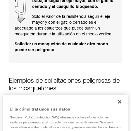
trabajar según el eje mayor, con el gatillo
y un entrenamiento específico. Confirme a
cerrado y el casquillo bloqueado.
través de un profesional su capacidad para
ejecutar estas técnicas, solo y con total
Sólo el valor de la resistencia según el eje
seguridad, antes de ejecutarlas de forma
mayor y con el gatillo cerrado es el
autónoma.
adecuado a los esfuerzos que puede sufrir un
Damos ejemplos de técnicas relacionadas con
mosquetón durante la utilización en el medio vertical.
su actividad. Pueden existir otras que no
Solicitar un mosquetón de cualquier otro modo
describimos aquí.
puede ser peligroso.
Ejemplos de solicitaciones peligrosas de
los mosquetones
Elija cómo tratamos sus datos
Nosotros [PETZL Distribution SAS) utilizamos cookies y/o tecnologías
similares para garantizar el correcto funcionamiento de nuestro Sitio web,
personalizar nuestro contenido y anuncios, y analizar nuestro tráfico. También