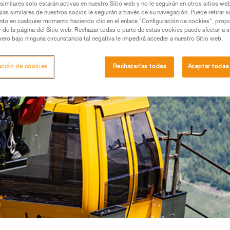
similares solo estarán activas en nuestro Sitio web y no le seguirán en otros sitios we
ías similares de nuestros socios le seguirán a través de su navegación. Puede retirar s
nto en cualquier momento haciendo clic en el enlace "Configuración de cookies", prop
or de la página del Sitio web. Rechazar todas o parte de estas cookies puede afectar a 
pero bajo ninguna circunstancia tal negativa le impedirá acceder a nuestro Sitio web.
ación de cookies
Rechazarlas todas
Aceptar todas