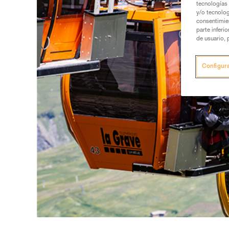
tecnologías 
y/o tecnolog
consentimie
parte inferi
de usuario, 
Configur