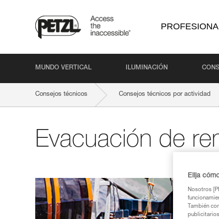
PROFESIONA
MUNDO VERTICAL
ILUMINACIÓN
CONS
Consejos técnicos
Consejos técnicos por actividad
Evacuación de r
Elija cóm
Nosotros [PE
funcionamien
También com
publicitario