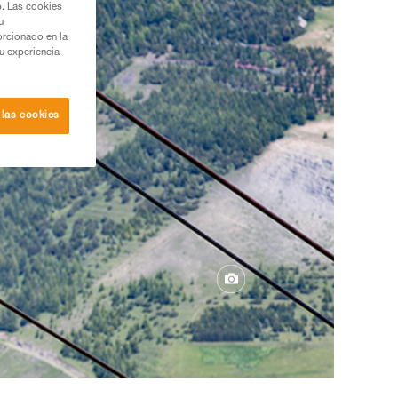
b. Las cookies
u
orcionado en la
su experiencia
 las cookies