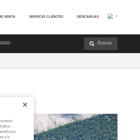
DE VENTA
SERVICIO CLIENTES
DESCARGAS
Buscar
RIDAD
correcto
tráfico.
nalíticos,
ies y/o