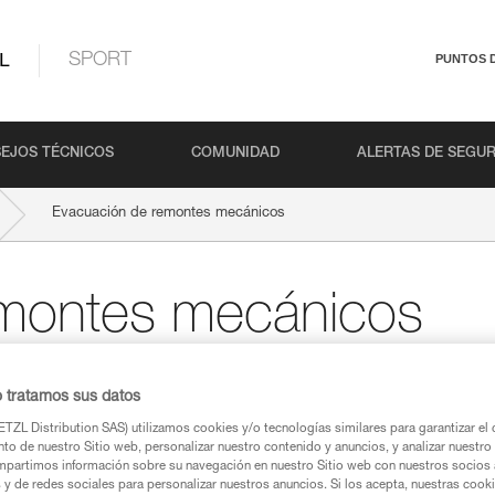
L
SPORT
PUNTOS 
EJOS TÉCNICOS
COMUNIDAD
ALERTAS DE SEGU
Evacuación de remontes mecánicos
emontes mecánicos
o tratamos sus datos
TZL Distribution SAS) utilizamos cookies y/o tecnologías similares para garantizar el 
to de nuestro Sitio web, personalizar nuestro contenido y anuncios, y analizar nuestro 
partimos información sobre su navegación en nuestro Sitio web con nuestros socios a
s y de redes sociales para personalizar nuestros anuncios. Si los acepta, nuestras cook