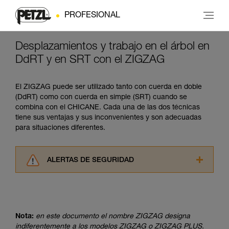
PROFESIONAL
Desplazamientos y trabajo en el árbol en
DdRT y en SRT con el ZIGZAG
El ZIGZAG puede ser utilizado tanto con cuerda en doble
(DdRT) como con cuerda en simple (SRT) cuando se
combina con el CHICANE. Cada una de las dos técnicas
tiene sus ventajas y sus inconvenientes y son adecuadas
para situaciones diferentes.
ALERTAS DE SEGURIDAD
Lea atentamente las fichas técnicas de los
productos utilizados en este consejo antes de
consultarlo. Usted debe comprender la
información de la ficha técnica para poder
Nota:
en este documento el nombre ZIGZAG designa
comprender este complemento informativo.
indiferentemente a los modelos ZIGZAG o ZIGZAG PLUS.