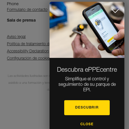
Phone
Formulario de contacto
Sala de prensa
Aviso legal
Política de tratamiento de datos personales y gestión de cookies
Accessibility Declaration
Configuración de cookies
Descubra ePPEcentre
Las actividades ilustradas son intrínsecamente peligrosas. Cada usuario debe haber
Simplifique el control y
asistido a una formación y tener las competencias para la utilización de los equipos
seguimiento de su parque de
EPI.
durante estas actividades.
DESCUBRIR
© 1995-2026 Petzl
CLOSE