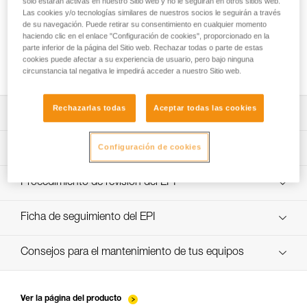
solo estarán activas en nuestro Sitio web y no le seguirán en otros sitios web.
Las cookies y/o tecnologías similares de nuestros socios le seguirán a través
de su navegación. Puede retirar su consentimiento en cualquier momento
haciendo clic en el enlace "Configuración de cookies", proporcionado en la
Cómo asegurarse de un correcto apretado
parte inferior de la página del Sitio web. Rechazar todas o parte de estas
de los tornillos
cookies puede afectar a su experiencia de usuario, pero bajo ninguna
circunstancia tal negativa le impedirá acceder a nuestro Sitio web.
Rechazarlas todas
Aceptar todas las cookies
Descargar ficha técnica (PDF)
Technical Notice
Configuración de cookies
Aplicación para el control y seguimiento de sus EPI
descubra ePPEcentre
Procedimiento de revisión del EPI
Technical Notice
verif EPI-CONNECTEURS-procedure-ES
Ficha de seguimiento del EPI
verif EPI-suivi-connecteur-ES
Consejos para el mantenimiento de tus equipos
entretien-mousquetons_ES
Ver la página del producto