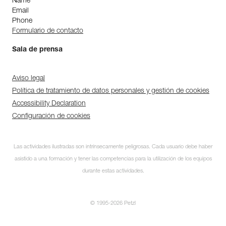
Name
Email
Phone
Formulario de contacto
Sala de prensa
Aviso legal
Política de tratamiento de datos personales y gestión de cookies
Accessibility Declaration
Configuración de cookies
Las actividades ilustradas son intrínsecamente peligrosas. Cada usuario debe haber
asistido a una formación y tener las competencias para la utilización de los equipos
durante estas actividades.
© 1995-2026 Petzl