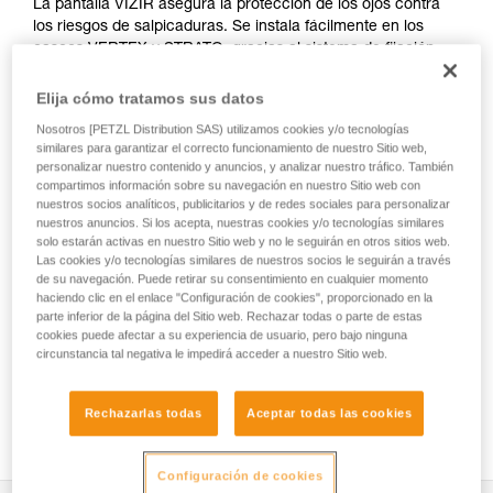
La pantalla VIZIR asegura la protección de los ojos contra
los riesgos de salpicaduras. Se instala fácilmente en los
cascos VERTEX y STRATO, gracias al sistema de fijación
EASYCLIP. Tiene tratamientos antirayadas y
antiempañamiento.
Elija cómo tratamos sus datos
Nosotros [PETZL Distribution SAS) utilizamos cookies y/o tecnologías
similares para garantizar el correcto funcionamiento de nuestro Sitio web,
personalizar nuestro contenido y anuncios, y analizar nuestro tráfico. También
Helmet accessories
compartimos información sobre su navegación en nuestro Sitio web con
nuestros socios analíticos, publicitarios y de redes sociales para personalizar
nuestros anuncios. Si los acepta, nuestras cookies y/o tecnologías similares
solo estarán activas en nuestro Sitio web y no le seguirán en otros sitios web.
Las cookies y/o tecnologías similares de nuestros socios le seguirán a través
de su navegación. Puede retirar su consentimiento en cualquier momento
haciendo clic en el enlace "Configuración de cookies", proporcionado en la
parte inferior de la página del Sitio web. Rechazar todas o parte de estas
cookies puede afectar a su experiencia de usuario, pero bajo ninguna
circunstancia tal negativa le impedirá acceder a nuestro Sitio web.
Rechazarlas todas
Aceptar todas las cookies
Ver todos los vídeos
Configuración de cookies