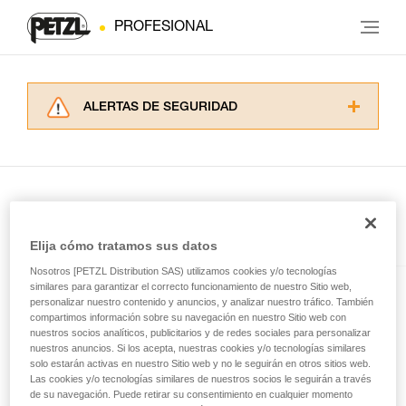
PROFESIONAL
ALERTAS DE SEGURIDAD
Lea atentamente las fichas técnicas de los
productos utilizados en este consejo antes de
consultarlo. Usted debe comprender la
información de la ficha técnica para poder
comprender este complemento informativo.
Dominar estas técnicas requiere una formación
En el artículo
Elija cómo tratamos sus datos
y un entrenamiento específico. Confirme a
través de un profesional su capacidad para
Nosotros [PETZL Distribution SAS) utilizamos cookies y/o tecnologías
ejecutar estas técnicas, solo y con total
similares para garantizar el correcto funcionamiento de nuestro Sitio web,
e+LITE®
personalizar nuestro contenido y anuncios, y analizar nuestro tráfico. También
seguridad, antes de ejecutarlas de forma
compartimos información sobre su navegación en nuestro Sitio web con
autónoma.
Linterna frontal de emergencia
nuestros socios analíticos, publicitarios y de redes sociales para personalizar
Damos ejemplos de técnicas relacionadas con
nuestros anuncios. Si los acepta, nuestras cookies y/o tecnologías similares
ultracompacta. 40 lúmenes
su actividad. Pueden existir otras que no
solo estarán activas en nuestro Sitio web y no le seguirán en otros sitios web.
describimos aquí.
Las cookies y/o tecnologías similares de nuestros socios le seguirán a través
de su navegación. Puede retirar su consentimiento en cualquier momento