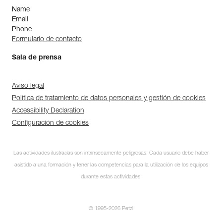
Name
Email
Phone
Formulario de contacto
Sala de prensa
Aviso legal
Política de tratamiento de datos personales y gestión de cookies
Accessibility Declaration
Configuración de cookies
Las actividades ilustradas son intrínsecamente peligrosas. Cada usuario debe haber
asistido a una formación y tener las competencias para la utilización de los equipos
durante estas actividades.
© 1995-2026 Petzl