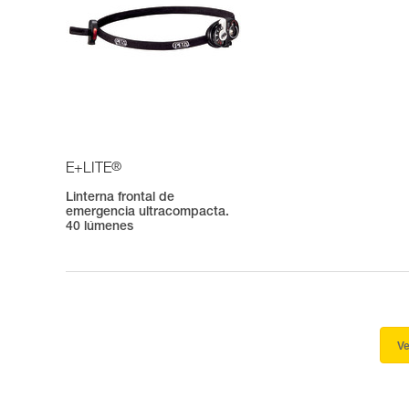
®
E+LITE
Linterna frontal de
emergencia ultracompacta.
40 lúmenes
Ve