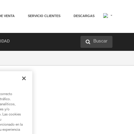
DE VENTA
SERVICIO CLIENTES
DESCARGAS
Buscar
RIDAD
correcto
tráfico.
nalíticos,
ies y/o
b. Las cookies
u
orcionado en la
su experiencia