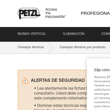
PROFESIONA
MUNDO VERTICAL
ILUMINACIÓN
CONS
Consejos técnicos
Consejos técnicos por producto
Elija cóm
Nosotros [PE
ALERTAS DE SEGURIDAD
funcionamien
También com
Lea atentamente las fichas técnicas de l
publicitario
consultarlo. Usted debe comprender la inf
tecnologías 
este complemento informativo.
y/o tecnolog
consentimie
Dominar estas técnicas requiere una for
parte inferi