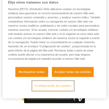
El INTERFAST es una accesorio que permite conectar a la
Elija cómo tratamos sus datos
vez una bolsa portaherramientas TOOLBAG y la cinta contra
Nosotros [PETZL Distribution SAS) utilizamos cookies y/o tecnologías
la caída de herramientas TOOLEASH. Polivalente, es
similares para garantizar el correcto funcionamiento de nuestro Sitio web,
compatible con todos los arneses provistos de trabillas
personalizar nuestro contenido y anuncios, y analizar nuestro tráfico. También
portaherramientas. Su diseño compacto y robusto permite
compartimos información sobre su navegación en nuestro Sitio web con
limitar el volumen en el arnés, y asegurar el conjunto de los
nuestros socios analíticos, publicitarios y de redes sociales para personalizar
nuestros anuncios. Si los acepta, nuestras cookies y/o tecnologías similares
elementos conectados durante los trabajos en altura.
solo estarán activas en nuestro Sitio web y no le seguirán en otros sitios web.
Las cookies y/o tecnologías similares de nuestros socios le seguirán a través
de su navegación. Puede retirar su consentimiento en cualquier momento
haciendo clic en el enlace "Configuración de cookies", proporcionado en la
HOW TO Use our solutions for dropped tool
parte inferior de la página del Sitio web. Rechazar todas o parte de estas
prevention
cookies puede afectar a su experiencia de usuario, pero bajo ninguna
circunstancia tal negativa le impedirá acceder a nuestro Sitio web.
Rechazarlas todas
Aceptar todas las cookies
Configuración de cookies