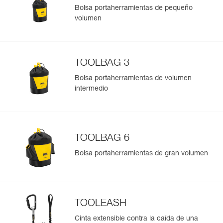
Bolsa portaherramientas de pequeño
volumen
Gestión y control simplificados de tus EPI
Para añadir un producto de Petzl, basta con escanear su
datamatrix. Toda la información relativa al producto se
cargará automáticamente.
TOOLBAG 3
Importe y exporte de forma sencilla los datos de sus EPI.
Bolsa portaherramientas de volumen
Consulte el historial de un producto desde su fecha de
intermedio
fabricación.
Más información
TOOLBAG 6
Bolsa portaherramientas de gran volumen
TOOLEASH
Cinta extensible contra la caída de una