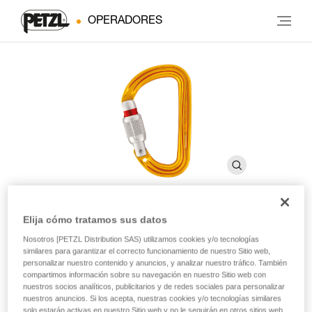
OPERADORES
Elija cómo tratamos sus datos
Sm'D
Nosotros [PETZL Distribution SAS) utilizamos cookies y/o tecnologías
similares para garantizar el correcto funcionamiento de nuestro Sitio web,
personalizar nuestro contenido y anuncios, y analizar nuestro tráfico. También
Mosquetón asimétrico compacto, ligero y muy
compartimos información sobre su navegación en nuestro Sitio web con
nuestros socios analíticos, publicitarios y de redes sociales para personalizar
polivalente
nuestros anuncios. Si los acepta, nuestras cookies y/o tecnologías similares
solo estarán activas en nuestro Sitio web y no le seguirán en otros sitios web.