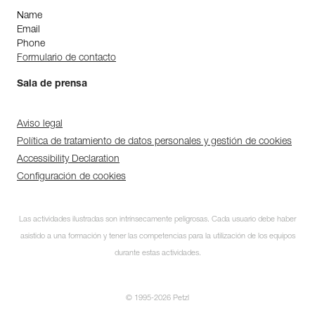
Name
Email
Phone
Formulario de contacto
Sala de prensa
Aviso legal
Política de tratamiento de datos personales y gestión de cookies
Accessibility Declaration
Configuración de cookies
Las actividades ilustradas son intrínsecamente peligrosas. Cada usuario debe haber
asistido a una formación y tener las competencias para la utilización de los equipos
durante estas actividades.
© 1995-2026 Petzl