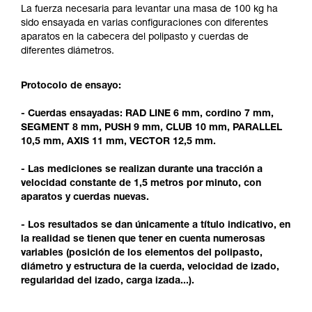
y un entrenamiento específico. Confirme a
La fuerza necesaria para levantar una masa de 100 kg ha
través de un profesional su capacidad para
sido ensayada en varias configuraciones con diferentes
ejecutar estas técnicas, solo y con total
aparatos en la cabecera del polipasto y cuerdas de
seguridad, antes de ejecutarlas de forma
diferentes diámetros.
autónoma.
Damos ejemplos de técnicas relacionadas con
Protocolo de ensayo:
su actividad. Pueden existir otras que no
describimos aquí.
- Cuerdas ensayadas: RAD LINE 6 mm, cordino 7 mm,
SEGMENT 8 mm, PUSH 9 mm, CLUB 10 mm, PARALLEL
10,5 mm, AXIS 11 mm, VECTOR 12,5 mm.
- Las mediciones se realizan durante una tracción a
velocidad constante de 1,5 metros por minuto, con
aparatos y cuerdas nuevas.
- Los resultados se dan únicamente a título indicativo, en
la realidad se tienen que tener en cuenta numerosas
variables (posición de los elementos del polipasto,
diámetro y estructura de la cuerda, velocidad de izado,
regularidad del izado, carga izada...).