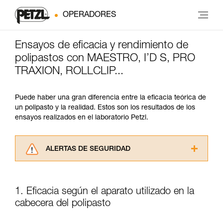
OPERADORES
Ensayos de eficacia y rendimiento de
polipastos con MAESTRO, I’D S, PRO
TRAXION, ROLLCLIP...
Puede haber una gran diferencia entre la eficacia teórica de
un polipasto y la realidad. Estos son los resultados de los
ensayos realizados en el laboratorio Petzl.
ALERTAS DE SEGURIDAD
Lea atentamente las fichas técnicas de los
productos utilizados en este consejo antes de
consultarlo. Usted debe comprender la
1. Eficacia según el aparato utilizado en la
información de la ficha técnica para poder
cabecera del polipasto
comprender este complemento informativo.
Dominar estas técnicas requiere una formación