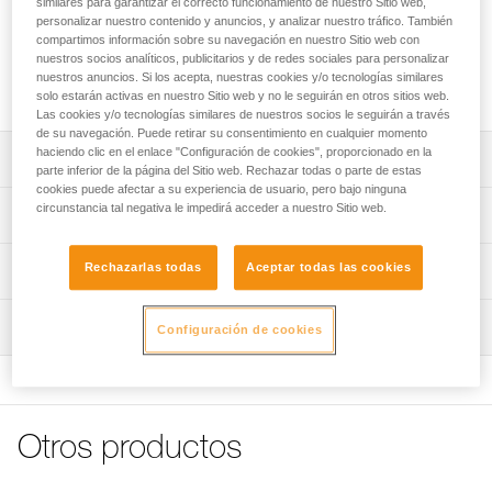
similares para garantizar el correcto funcionamiento de nuestro Sitio web,
Funda que permite proteger los cascos VERTEX y STRATO
personalizar nuestro contenido y anuncios, y analizar nuestro tráfico. También
compartimos información sobre su navegación en nuestro Sitio web con
durante el almacenamiento y el transporte. Equipada con un
nuestros socios analíticos, publicitarios y de redes sociales para personalizar
compartimento interior cerrado, los accesorios también
nuestros anuncios. Si los acepta, nuestras cookies y/o tecnologías similares
quedan protegidos.
solo estarán activas en nuestro Sitio web y no le seguirán en otros sitios web.
Las cookies y/o tecnologías similares de nuestros socios le seguirán a través
de su navegación. Puede retirar su consentimiento en cualquier momento
haciendo clic en el enlace "Configuración de cookies", proporcionado en la
Descripción
parte inferior de la página del Sitio web. Rechazar todas o parte de estas
cookies puede afectar a su experiencia de usuario, pero bajo ninguna
Permite proteger los cascos VERTEX y STRATO durante
circunstancia tal negativa le impedirá acceder a nuestro Sitio web.
Características técnicas
el almacenamiento y el transporte.
El cierre Tanka permite abrir y cerrar fácilmente la bolsa.
Peso: 175 g
Rechazarlas todas
Aceptar todas las cookies
Información técnica
Compartimento interior con cierre Velcro para proteger los
Materiales: poliéster
FAQ
accesorios.
Inspección
Características por referencia
Configuración de cookies
FAQ
Compatible con los cascos VERTEX y STRATO.
Referencia : A022AA00
Ver todo el contenido técnico
Garantía : 3 Años
Pack : 1
Otros productos