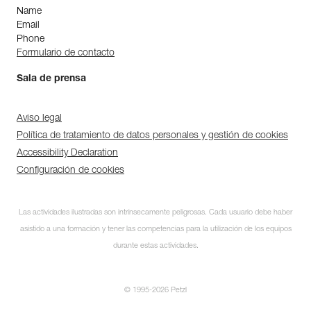
Name
Email
Phone
Formulario de contacto
Sala de prensa
Aviso legal
Política de tratamiento de datos personales y gestión de cookies
Accessibility Declaration
Configuración de cookies
Las actividades ilustradas son intrínsecamente peligrosas. Cada usuario debe haber
asistido a una formación y tener las competencias para la utilización de los equipos
durante estas actividades.
© 1995-2026 Petzl