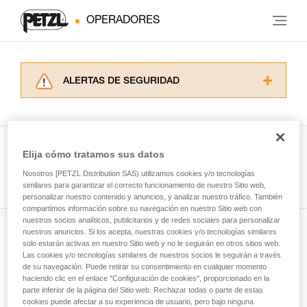
OPERADORES
ALERTAS DE SEGURIDAD
Lea atentamente las fichas técnicas de los
productos utilizados en este consejo antes de
consultarlo. Usted debe comprender la
información de la ficha técnica para poder
Elija cómo tratamos sus datos
comprender este complemento informativo.
Ver todas las técnicas
Nosotros [PETZL Distribution SAS) utilizamos cookies y/o tecnologías
Dominar estas técnicas requiere una formación
similares para garantizar el correcto funcionamiento de nuestro Sitio web,
y un entrenamiento específico. Confirme a
personalizar nuestro contenido y anuncios, y analizar nuestro tráfico. También
través de un profesional su capacidad para
compartimos información sobre su navegación en nuestro Sitio web con
ejecutar estas técnicas, solo y con total
nuestros socios analíticos, publicitarios y de redes sociales para personalizar
seguridad, antes de ejecutarlas de forma
nuestros anuncios. Si los acepta, nuestras cookies y/o tecnologías similares
Suscríbase al boletín
autónoma.
solo estarán activas en nuestro Sitio web y no le seguirán en otros sitios web.
Las cookies y/o tecnologías similares de nuestros socios le seguirán a través
Damos ejemplos de técnicas relacionadas con
de su navegación. Puede retirar su consentimiento en cualquier momento
y mantente conectado con nuestras noticias
su actividad. Pueden existir otras que no
haciendo clic en el enlace "Configuración de cookies", proporcionado en la
describimos aquí.
parte inferior de la página del Sitio web. Rechazar todas o parte de estas
cookies puede afectar a su experiencia de usuario, pero bajo ninguna
Email *