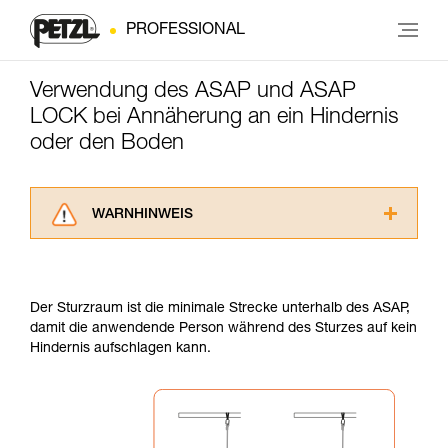
PROFESSIONAL
Verwendung des ASAP und ASAP
LOCK bei Annäherung an ein Hindernis
oder den Boden
WARNHINWEIS
Lesen Sie die Gebrauchsanweisungen der
Produkte, um die es in diesem Tech Tipp geht,
aufmerksam durch, bevor Sie diesen zu Rate
Der Sturzraum ist die minimale Strecke unterhalb des ASAP,
ziehen. Um diese Zusatzinformationen
damit die anwendende Person während des Sturzes auf kein
verstehen zu können, müssen Sie zuerst die in
Hindernis aufschlagen kann.
der Gebrauchsanweisung enthaltenen
Informationen richtig verstanden haben.
Die Beherrschung dieser Techniken setzt eine
entsprechende Ausbildung und ein spezielles
Training voraus. Prüfen Sie zusammen mit