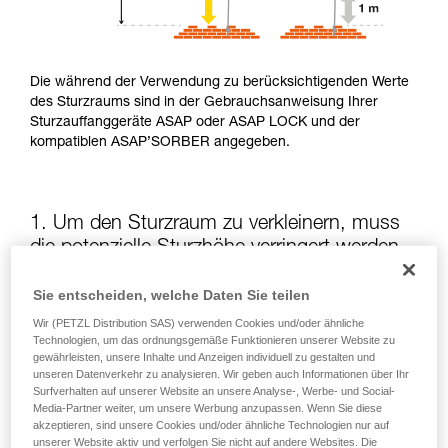
Die während der Verwendung zu berücksichtigenden Werte
des Sturzraums sind in der Gebrauchsanweisung Ihrer
Sturzauffanggeräte ASAP oder ASAP LOCK und der
kompatiblen ASAP’SORBER angegeben.
1. Um den Sturzraum zu verkleinern, muss
die potenzielle Sturzhöhe verringert werden
Sie entscheiden, welche Daten Sie teilen
Die Position des ASAP oder des ASAP LOCK in Bezug auf
die anwendende Person beeinflusst die Sturzhöhe und somit
Wir (PETZL Distribution SAS) verwenden Cookies und/oder ähnliche
Technologien, um das ordnungsgemäße Funktionieren unserer Website zu
die Aufreißlänge des Falldämpfers: Beide Elemente
gewährleisten, unsere Inhalte und Anzeigen individuell zu gestalten und
vergrößern den Sturzraum.
unseren Datenverkehr zu analysieren. Wir geben auch Informationen über Ihr
Surfverhalten auf unserer Website an unsere Analyse-, Werbe- und Social-
Media-Partner weiter, um unsere Werbung anzupassen. Wenn Sie diese
Halten Sie das ASAP oder ASAP LOCK soweit wie möglich
akzeptieren, sind unsere Cookies und/oder ähnliche Technologien nur auf
oberhalb des Befestigungspunkts Ihres Gurts
unserer Website aktiv und verfolgen Sie nicht auf andere Websites. Die