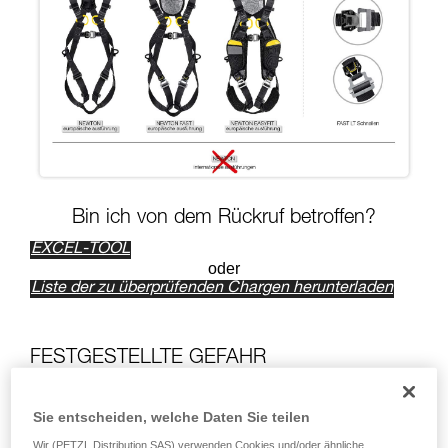
Bin ich von dem Rückruf betroffen?
EXCEL-TOOL
oder
Liste der zu überprüfenden Chargen herunterladen
FESTGESTELLTE GEFAHR
Wir haben eine Nichtkonformität an einer Charge der FAST
LT-Schnallen (siehe oben gezeigte Bilder der Schnalle)
Sie entscheiden, welche Daten Sie teilen
festgestellt. Im Falle der betroffenen Gurte dient die auf
Wir (PETZL Distribution SAS) verwenden Cookies und/oder ähnliche