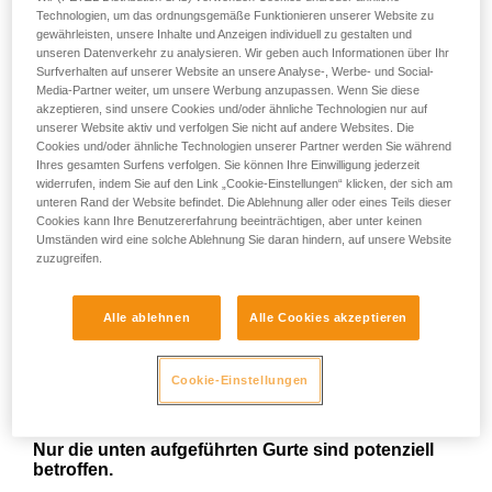
Brusthöhe angebrachte FAST LT-Schnalle zum Schließen
Technologien, um das ordnungsgemäße Funktionieren unserer Website zu
des Gurts.
gewährleisten, unsere Inhalte und Anzeigen individuell zu gestalten und
Wenn die dorsale Befestigungsöse zum Einhängen
unseren Datenverkehr zu analysieren. Wir geben auch Informationen über Ihr
verwendet wird und die FAST LT-Schnalle abbricht, ist der
Surfverhalten auf unserer Website an unsere Analyse-, Werbe- und Social-
Gurt nicht mehr geschlossen. Bei einem Absturz oder freiem
Media-Partner weiter, um unsere Werbung anzupassen. Wenn Sie diese
akzeptieren, sind unsere Cookies und/oder ähnliche Technologien nur auf
Hängen kann dies dazu führen, dass die anwendende
unserer Website aktiv und verfolgen Sie nicht auf andere Websites. Die
Person aus dem Gurt rutscht und somit auf den Boden
Cookies und/oder ähnliche Technologien unserer Partner werden Sie während
stürzt.
Ihres gesamten Surfens verfolgen. Sie können Ihre Einwilligung jederzeit
widerrufen, indem Sie auf den Link „Cookie-Einstellungen“ klicken, der sich am
WELCHE GURTE SIND VON DIESEM
unteren Rand der Website befindet. Die Ablehnung aller oder eines Teils dieser
Cookies kann Ihre Benutzererfahrung beeinträchtigen, aber unter keinen
RÜCKRUF BETROFFEN?
Umständen wird eine solche Ablehnung Sie daran hindern, auf unsere Website
zuzugreifen.
Es sind
ausschließlich bestimmte Chargen
der NEWTON-
Gurtreihe in den europäischen Ausführungen, die 2022
hergestellt wurden, von diesem Rückruf betroffen.
Alle ablehnen
Alle Cookies akzeptieren
Die Gurte der NEWTON-Reihe in den europäischen
Ausführungen werden weder in den USA noch in Kanada
verkauft.
Cookie-Einstellungen
Ermitteln Sie die
Artikelnummer
Ihres Gurts.
Nur die unten aufgeführten Gurte sind potenziell
betroffen.