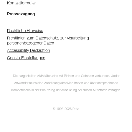
Kontaktformular
Pressezugang
Rechtliche Hinweise
Richtlinien zum Datenschutz, zur Verarbeitung
personenbezogener Daten
Accessibility Declaration
Cookie-Einstellungen
Die dargestellten Aktivitäten sind mit Risiken und Gefahren verbunden. Jeder
Anwender muss eine Ausbildung absolviert haben und über entsprechende
Kompetenzen in der Benutzung der Ausrüstung bei diesen Aktivitäten verfügen.
© 1995-2026 Petzl