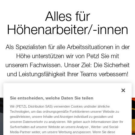
Alles für
Höhenarbeiter/-innen
Als Spezialisten für alle Arbeitssituationen in der
Höhe unterstützen wir von Petzl Sie mit
unserem Fachwissen. Unser Ziel: Die Sicherheit
und Leistungsfähigkeit Ihrer Teams verbessern!
Sie entscheiden, welche Daten Sie teilen
Wir (PETZL Distribution SAS) verwenden Cookies und/oder ähnliche
Technologien, um das ordnungsgemäße Funktionieren unserer Website zu
Neues Modul zur
gewährleisten, unsere Inhalte und Anzeigen individuell zu gestalten und
unseren Datenverkehr zu analysieren. Wir geben auch Informationen über Ihr
Berechnung des
Surfverhalten auf unserer Website an unsere Analyse-, Werbe- und Social-
Media-Partner weiter, um unsere Werbung anzupassen. Wenn Sie diese