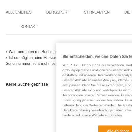
ALLGEMEINES
BERGSPORT
STIRNLAMPEN
DIE
KONTAKT
Was bedeuten die Buchstaben Pat auf den Verbindungselementen?
Sie entscheiden, welche Daten Sie te
Ist es möglich, eine Markierung in ein Verbindungselement einzugravie
Seriennummer nicht mehr lesbar ist?
Wir (PETZL Distribution SAS) verwenden Cook
ordnungsgemäße Funktionieren unserer Website
gestalten und unseren Datenverkehr zu analysi
unserer Website an unsere Analyse-, Werbe- 
Keine Suchergebnisse
anzupassen. Wenn Sie diese akzeptieren, sind
unserer Website aktiv und verfolgen Sie nicht
Technologien unserer Partner werden Sie währ
Einwilligung jederzeit widerrufen, indem Sie a
unteren Rand der Website befindet. Die Ablehn
Benutzererfahrung beeinträchtigen, aber unte
hindern, auf unsere Website zuzugreifen.
Alle ablehnen