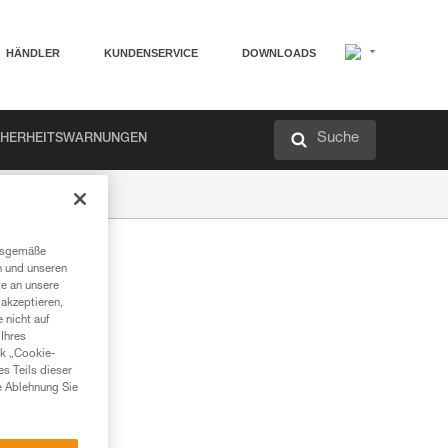
HÄNDLER
KUNDENSERVICE
DOWNLOADS
Suche
CHERHEITSWARNUNGEN
ngsgemäße
n und unseren
te an unsere
akzeptieren,
 nicht auf
Ihres
nk „Cookie-
es Teils dieser
e Ablehnung Sie