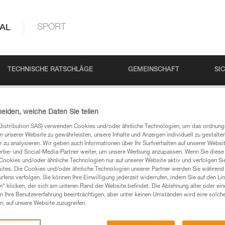
AL
SPORT
TECHNISCHE RATSCHLÄGE
GEMEINSCHAFT
SI
heiden, welche Daten Sie teilen
Distribution SAS) verwenden Cookies und/oder ähnliche Technologien, um das ordnu
N
n unserer Website zu gewährleisten, unsere Inhalte und Anzeigen individuell zu gestalte
 zu analysieren. Wir geben auch Informationen über Ihr Surfverhalten auf unserer Websi
erbe- und Social-Media-Partner weiter, um unsere Werbung anzupassen. Wenn Sie diese 
Cookies und/oder ähnliche Technologien nur auf unserer Website aktiv und verfolgen Sie
ites. Die Cookies und/oder ähnliche Technologien unserer Partner werden Sie während 
 Ihre Fragen gefunden haben, sollten Sie sie hier
fens verfolgen. Sie können Ihre Einwilligung jederzeit widerrufen, indem Sie auf den Li
n“ klicken, der sich am unteren Rand der Website befindet. Die Ablehnung aller oder ein
 Ihre Benutzererfahrung beeinträchtigen, aber unter keinen Umständen wird eine solch
n, auf unsere Website zuzugreifen.
chführen