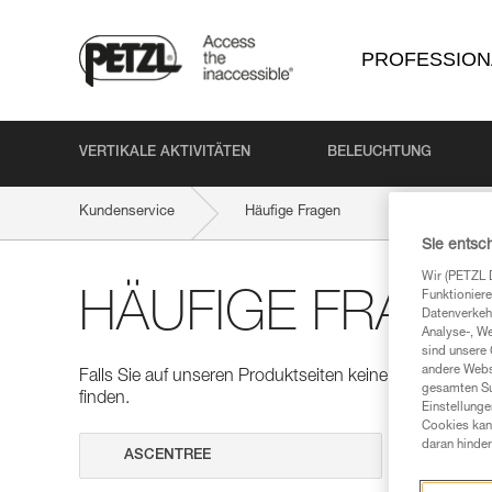
PROFESSION
VERTIKALE AKTIVITÄTEN
BELEUCHTUNG
Kundenservice
Häufige Fragen
Sie entsc
Wir (PETZL 
HÄUFIGE FRAGE
Funktioniere
Datenverkehr
Analyse-, W
sind unsere 
andere Webs
Falls Sie auf unseren Produktseiten keine Antworten auf
gesamten Sur
finden.
Einstellunge
Cookies kann
daran hinder
Suche dur