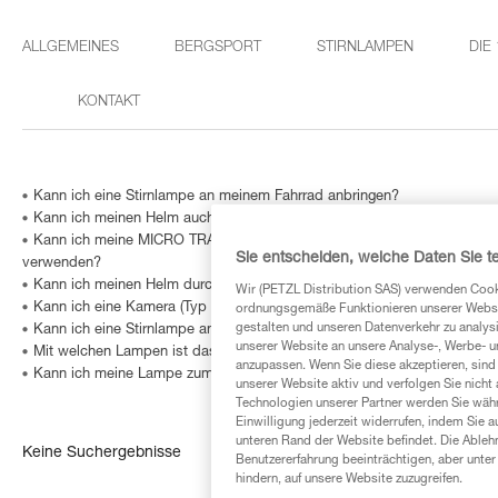
ALLGEMEINES
BERGSPORT
STIRNLAMPEN
DIE
KONTAKT
Kann ich eine Stirnlampe an meinem Fahrrad anbringen?
Kann ich meinen Helm auch für andere Sportarten wie Fahrradfahren, Gl
Kann ich meine MICRO TRAXION- oder NANO TRAXION-Umlenkrolle mit
Sie entscheiden, welche Daten Sie te
verwenden?
Kann ich meinen Helm durchbohren, um eine Stirnlampe oder ein best
Wir (PETZL Distribution SAS) verwenden Cook
Kann ich eine Kamera (Typ GoPro) an meinem Helm anbringen?
ordnungsgemäße Funktionieren unserer Website
gestalten und unseren Datenverkehr zu analysi
Kann ich eine Stirnlampe an meinem Helm anbringen?
unserer Website an unsere Analyse-, Werbe- 
Mit welchen Lampen ist das HELMET ADAPT kompatibel?
anzupassen. Wenn Sie diese akzeptieren, sind
Kann ich meine Lampe zum Radfahren auf der Straße benutzen?
unserer Website aktiv und verfolgen Sie nicht
Technologien unserer Partner werden Sie währ
Einwilligung jederzeit widerrufen, indem Sie a
unteren Rand der Website befindet. Die Ablehn
Keine Suchergebnisse
Benutzererfahrung beeinträchtigen, aber unte
hindern, auf unsere Website zuzugreifen.