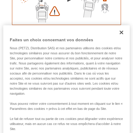
Faites un choix concernant vos données
Nous (PETZL Distribution SAS) et nos partenaires utilisons des cookies et/ou
technologies similaires pour nous assurer du bon fonctionnement de notre
Site, pour personnaliser notre contenu et nos publicités, et pour analyser notre
trafic. Nous partageons également des informations, quant à votre navigation
sur notre Site, avec nos partenaires analytiques, publicitaires et de réseaux
sociaux afin de personnaliser nos publicités. Dans le cas où vous les
acceptez, nos cookies et/ou technologies similaires ne sont actifs que sur
notre Site et ne vous suivront pas sur d’autres sites web. Les cookies et/ou
technologies similaires de nos partenaires vous suivront pendant toute votre
navigation.
Vous pouvez retirer votre consentement à tout moment en cliquant sur le lien «
Procédure pour retirer les aimants
Paramètres des cookies » prévu à cet effet en bas de page du Site.
Le fait de refuser tout ou partie de ces cookies peut dégrader votre expérience
Aimant de la boucle mâle
utilisateur, mais en aucun cas ce refus ne vous empêchera d’accéder à notre
Site.