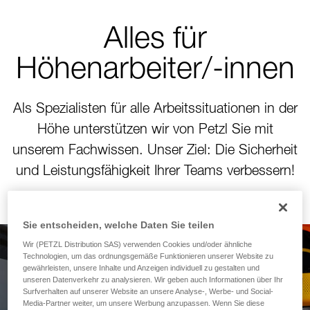
Alles für
Höhenarbeiter/-innen
Als Spezialisten für alle Arbeitssituationen in der
Höhe unterstützen wir von Petzl Sie mit
unserem Fachwissen. Unser Ziel: Die Sicherheit
und Leistungsfähigkeit Ihrer Teams verbessern!
Sie entscheiden, welche Daten Sie teilen
Wir (PETZL Distribution SAS) verwenden Cookies und/oder ähnliche
Technologien, um das ordnungsgemäße Funktionieren unserer Website zu
Neues Modul zur
gewährleisten, unsere Inhalte und Anzeigen individuell zu gestalten und
unseren Datenverkehr zu analysieren. Wir geben auch Informationen über Ihr
Berechnung des
Surfverhalten auf unserer Website an unsere Analyse-, Werbe- und Social-
Media-Partner weiter, um unsere Werbung anzupassen. Wenn Sie diese