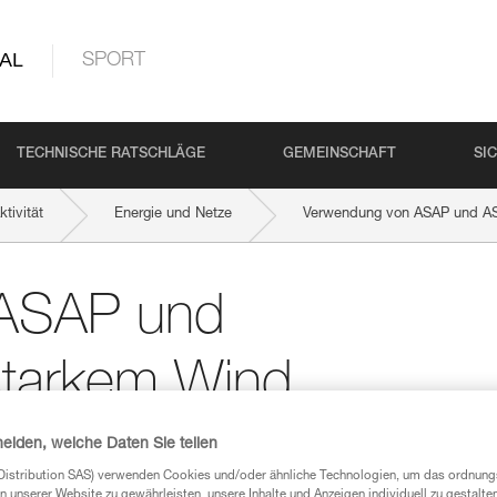
AL
SPORT
TECHNISCHE RATSCHLÄGE
GEMEINSCHAFT
SI
tivität
Energie und Netze
Verwendung von ASAP und A
 ASAP und
tarkem Wind
heiden, welche Daten Sie teilen
Distribution SAS) verwenden Cookies und/oder ähnliche Technologien, um das ordnu
n unserer Website zu gewährleisten, unsere Inhalte und Anzeigen individuell zu gestalte