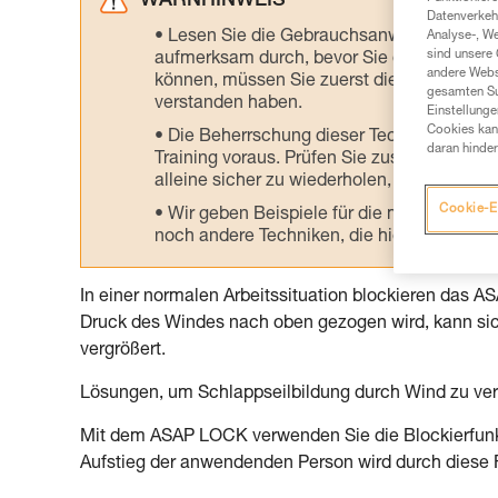
WARNHINWEIS
Datenverkehr
Lesen Sie die Gebrauchsanweisungen der 
Analyse-, W
sind unsere 
aufmerksam durch, bevor Sie diesen zu Ra
andere Webs
können, müssen Sie zuerst die in der Gebr
gesamten Sur
verstanden haben.
Einstellunge
Cookies kann
Die Beherrschung dieser Techniken setzt
daran hinder
Training voraus. Prüfen Sie zusammen mit e
alleine sicher zu wiederholen, bevor Sie ih
Cookie-E
Wir geben Beispiele für die mit Ihrer Akt
noch andere Techniken, die hier nicht bes
In einer normalen Arbeitssituation blockieren das A
Druck des Windes nach oben gezogen wird, kann sic
vergrößert.
Lösungen, um Schlappseilbildung durch Wind zu ve
Mit dem ASAP LOCK verwenden Sie die Blockierfunkt
Aufstieg der anwendenden Person wird durch diese F