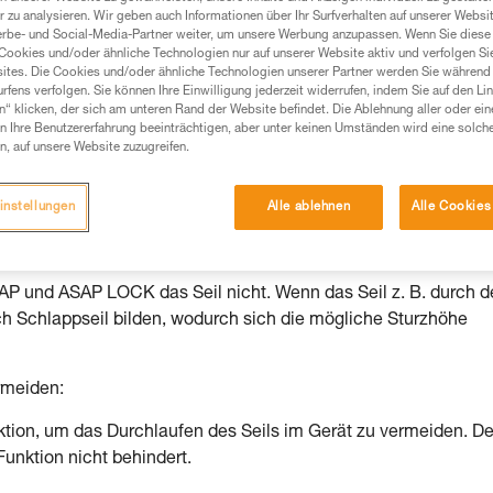
 zu analysieren. Wir geben auch Informationen über Ihr Surfverhalten auf unserer Websi
Produkte, um die es in diesem Tech Tipp geht,
erbe- und Social-Media-Partner weiter, um unsere Werbung anzupassen. Wenn Sie diese 
Cookies und/oder ähnliche Technologien nur auf unserer Website aktiv und verfolgen Sie
te ziehen. Um diese Zusatzinformationen verstehen zu
ites. Die Cookies und/oder ähnliche Technologien unserer Partner werden Sie während 
auchsanweisung enthaltenen Informationen richtig
fens verfolgen. Sie können Ihre Einwilligung jederzeit widerrufen, indem Sie auf den Li
n“ klicken, der sich am unteren Rand der Website befindet. Die Ablehnung aller oder ein
 Ihre Benutzererfahrung beeinträchtigen, aber unter keinen Umständen wird eine solch
 eine entsprechende Ausbildung und ein spezielles
n, auf unsere Website zuzugreifen.
inem Profi, ob Sie in der Lage sind, den Vorgang
n eigenständig durchführen.
instellungen
Alle ablehnen
Alle Cookies
ivität verbundenen Techniken. Möglicherweise gibt es
chrieben werden.
SAP und ASAP LOCK das Seil nicht. Wenn das Seil z. B. durch 
h Schlappseil bilden, wodurch sich die mögliche Sturzhöhe
rmeiden:
ion, um das Durchlaufen des Seils im Gerät zu vermeiden. De
unktion nicht behindert.