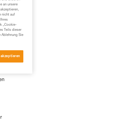
te an unsere
akzeptieren,
 nicht auf
Ihres
nk „Cookie-
es Teils dieser
e Ablehnung Sie
 akzeptieren
den
r