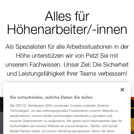
Alles für
Höhenarbeiter/-innen
Als Spezialisten für alle Arbeitssituationen in der
Höhe unterstützen wir von Petzl Sie mit
unserem Fachwissen. Unser Ziel: Die Sicherheit
und Leistungsfähigkeit Ihrer Teams verbessern!
Sie entscheiden, welche Daten Sie teilen
Wir (PETZL Distribution SAS) verwenden Cookies und/oder ähnliche
Technologien, um das ordnungsgemäße Funktionieren unserer Website zu
Neues Modul zur
gewährleisten, unsere Inhalte und Anzeigen individuell zu gestalten und
unseren Datenverkehr zu analysieren. Wir geben auch Informationen über Ihr
Berechnung des
Surfverhalten auf unserer Website an unsere Analyse-, Werbe- und Social-
Media-Partner weiter, um unsere Werbung anzupassen. Wenn Sie diese