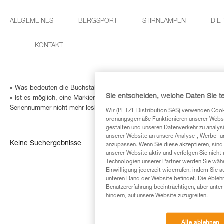
ALLGEMEINES
BERGSPORT
STIRNLAMPEN
DIE
KONTAKT
Was bedeuten die Buchstaben Pat auf den Verbindungselementen?
Sie entscheiden, welche Daten Sie te
Ist es möglich, eine Markierung in ein Verbindungselement einzugravie
Seriennummer nicht mehr lesbar ist?
Wir (PETZL Distribution SAS) verwenden Cook
ordnungsgemäße Funktionieren unserer Website
gestalten und unseren Datenverkehr zu analysi
unserer Website an unsere Analyse-, Werbe- 
Keine Suchergebnisse
anzupassen. Wenn Sie diese akzeptieren, sind
unserer Website aktiv und verfolgen Sie nicht
Technologien unserer Partner werden Sie währ
Einwilligung jederzeit widerrufen, indem Sie a
unteren Rand der Website befindet. Die Ablehn
Benutzererfahrung beeinträchtigen, aber unte
hindern, auf unsere Website zuzugreifen.
Alle ablehnen