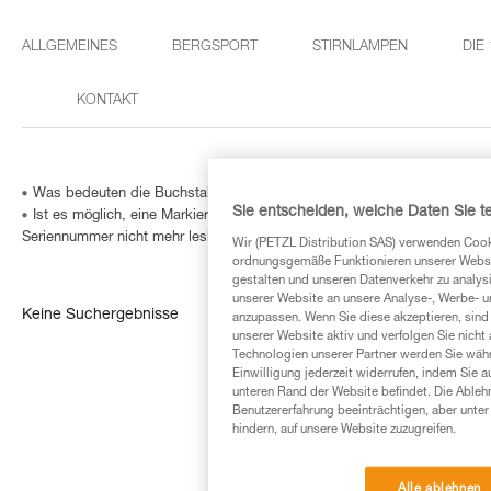
ALLGEMEINES
BERGSPORT
STIRNLAMPEN
DIE
KONTAKT
Was bedeuten die Buchstaben Pat auf den Verbindungselementen?
Sie entscheiden, welche Daten Sie te
Ist es möglich, eine Markierung in ein Verbindungselement einzugravie
Seriennummer nicht mehr lesbar ist?
Wir (PETZL Distribution SAS) verwenden Cook
ordnungsgemäße Funktionieren unserer Website
gestalten und unseren Datenverkehr zu analysi
unserer Website an unsere Analyse-, Werbe- 
Keine Suchergebnisse
anzupassen. Wenn Sie diese akzeptieren, sind
unserer Website aktiv und verfolgen Sie nicht
Technologien unserer Partner werden Sie währ
Einwilligung jederzeit widerrufen, indem Sie a
unteren Rand der Website befindet. Die Ablehn
Benutzererfahrung beeinträchtigen, aber unte
hindern, auf unsere Website zuzugreifen.
Alle ablehnen