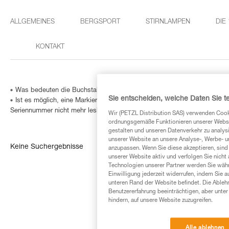
ALLGEMEINES
BERGSPORT
STIRNLAMPEN
DIE
KONTAKT
Was bedeuten die Buchstaben Pat auf den Verbindungselementen?
Sie entscheiden, welche Daten Sie te
Ist es möglich, eine Markierung in ein Verbindungselement einzugravie
Seriennummer nicht mehr lesbar ist?
Wir (PETZL Distribution SAS) verwenden Cook
ordnungsgemäße Funktionieren unserer Website
gestalten und unseren Datenverkehr zu analysi
unserer Website an unsere Analyse-, Werbe- 
Keine Suchergebnisse
anzupassen. Wenn Sie diese akzeptieren, sind
unserer Website aktiv und verfolgen Sie nicht
Technologien unserer Partner werden Sie währ
Einwilligung jederzeit widerrufen, indem Sie a
unteren Rand der Website befindet. Die Ablehn
Benutzererfahrung beeinträchtigen, aber unte
hindern, auf unsere Website zuzugreifen.
Alle ablehnen