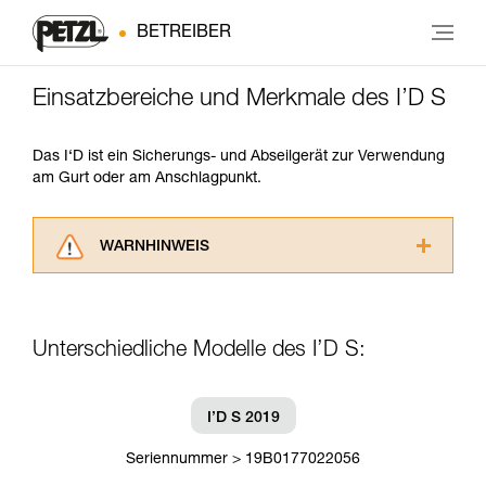
BETREIBER
Einsatzbereiche und Merkmale des I’D S
Das I‘D ist ein Sicherungs- und Abseilgerät zur Verwendung
am Gurt oder am Anschlagpunkt.
WARNHINWEIS
Lesen Sie die Gebrauchsanweisungen der
Produkte, um die es in diesem Tech Tipp geht,
aufmerksam durch, bevor Sie diesen zu Rate
Unterschiedliche Modelle des I’D S:
ziehen. Um diese Zusatzinformationen
verstehen zu können, müssen Sie zuerst die in
der Gebrauchsanweisung enthaltenen
Informationen richtig verstanden haben.
I’D S 2019
Die Beherrschung dieser Techniken setzt eine
entsprechende Ausbildung und ein spezielles
Seriennummer > 19B0177022056
Training voraus. Prüfen Sie zusammen mit