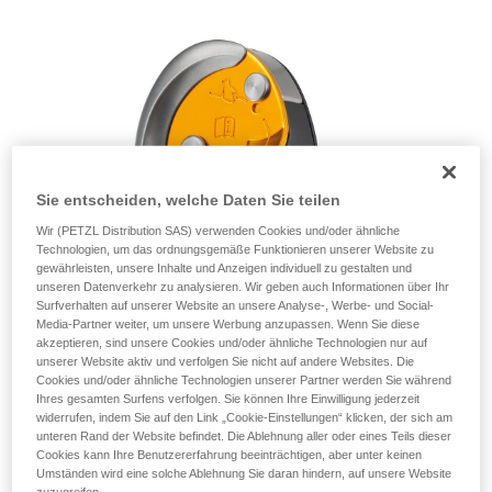
einem Profi, ob Sie in der Lage sind, den
Vorgang alleine sicher zu wiederholen, bevor
Sie ihn eigenständig durchführen.
Wir geben Beispiele für die mit Ihrer Aktivität
verbundenen Techniken. Möglicherweise gibt es
noch andere Techniken, die hier nicht
beschrieben werden.
Sie entscheiden, welche Daten Sie teilen
Wir (PETZL Distribution SAS) verwenden Cookies und/oder ähnliche
Technologien, um das ordnungsgemäße Funktionieren unserer Website zu
gewährleisten, unsere Inhalte und Anzeigen individuell zu gestalten und
unseren Datenverkehr zu analysieren. Wir geben auch Informationen über Ihr
Surfverhalten auf unserer Website an unsere Analyse-, Werbe- und Social-
Media-Partner weiter, um unsere Werbung anzupassen. Wenn Sie diese
akzeptieren, sind unsere Cookies und/oder ähnliche Technologien nur auf
unserer Website aktiv und verfolgen Sie nicht auf andere Websites. Die
Cookies und/oder ähnliche Technologien unserer Partner werden Sie während
Ihres gesamten Surfens verfolgen. Sie können Ihre Einwilligung jederzeit
widerrufen, indem Sie auf den Link „Cookie-Einstellungen“ klicken, der sich am
unteren Rand der Website befindet. Die Ablehnung aller oder eines Teils dieser
Cookies kann Ihre Benutzererfahrung beeinträchtigen, aber unter keinen
Umständen wird eine solche Ablehnung Sie daran hindern, auf unsere Website