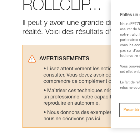
ROLLCLIP...
Faites un
Il peut y avoir une grande différence 
Nous (PETZL 
assurer du b
réalité. Voici des résultats d’essais r
notre trafic
partenaires 
vous les acc
pas sur d’au
toute votre 
AVERTISSEMENTS
Vous pouvez 
Lisez attentivement les notices technique
cet effet en
consulter. Vous devez avoir compris les in
comprendre ce complément d’informations
Le fait de r
refus ne vou
Maîtriser ces techniques nécessite une f
un professionnel votre capacité à refaire la
reproduire en autonomie.
Paramètr
Nous donnons des exemples de techniques l
nous ne décrivons pas ici.