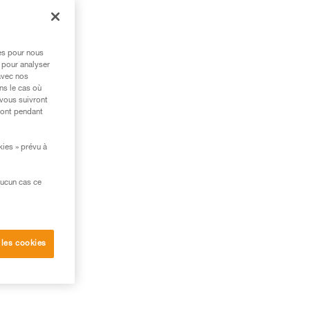
la
res pour nous
 pour analyser
avec nos
ns le cas où
 vous suivront
ront pendant
kies » prévu à
aucun cas ce
 les cookies