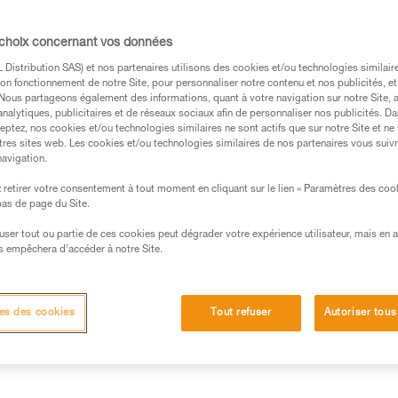
 choix concernant vos données
entre l’efficacité théorique d’un mouflage et 
Distribution SAS) et nos partenaires utilisons des cookies et/ou technologies similai
on fonctionnement de notre Site, pour personnaliser notre contenu et nos publicités, et
éalisés au laboratoire Petzl.
. Nous partageons également des informations, quant à votre navigation sur notre Site, 
analytiques, publicitaires et de réseaux sociaux afin de personnaliser nos publicités. Da
eptez, nos cookies et/ou technologies similaires ne sont actifs que sur notre Site et ne
tres sites web. Les cookies et/ou technologies similaires de nos partenaires vous suiv
navigation.
retirer votre consentement à tout moment en cliquant sur le lien « Paramètres des coo
s des produits utilisés dans ce conseil avant de le
 bas de page du Site.
formations de la notice technique pour pouvoir
.
efuser tout ou partie de ces cookies peut dégrader votre expérience utilisateur, mais en 
s empêchera d’accéder à notre Site.
ormation et un entraînement spécifique. Validez avec
 manipulation, seul, en toute sécurité, avant de la
es des cookies
Tout refuser
Autoriser tous
iées à votre activité. Il peut en exister d’autres que