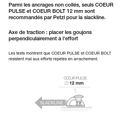
Maîtriser ces techniques nécessite une
Parmi les ancrages non collés, seuls COEUR
formation et un entraînement spécifique. Validez
PULSE et COEUR BOLT 12 mm sont
avec un professionnel votre capacité à refaire
recommandés par Petzl pour la slackline.
la manipulation, seul, en toute sécurité, avant
de la reproduire en autonomie.
Nous donnons des exemples de techniques
Axe de traction : placer les goujons
liées à votre activité. Il peut en exister d’autres
perpendiculairement à l’effort
que nous ne décrivons pas ici.
Les tests montrent que COEUR PULSE et COEUR BOLT
résistent mal aux efforts répétés en arrachement.