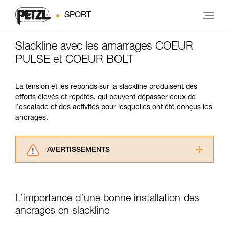
SPORT
Slackline avec les amarrages COEUR
PULSE et COEUR BOLT
La tension et les rebonds sur la slackline produisent des
efforts élevés et répétés, qui peuvent dépasser ceux de
l’escalade et des activités pour lesquelles ont été conçus les
ancrages.
AVERTISSEMENTS
Lisez attentivement les notices techniques des
produits utilisés dans ce conseil avant de le
consulter. Vous devez avoir compris les
L’importance d’une bonne installation des
informations de la notice technique pour
pouvoir comprendre ce complément
ancrages en slackline
d’informations.