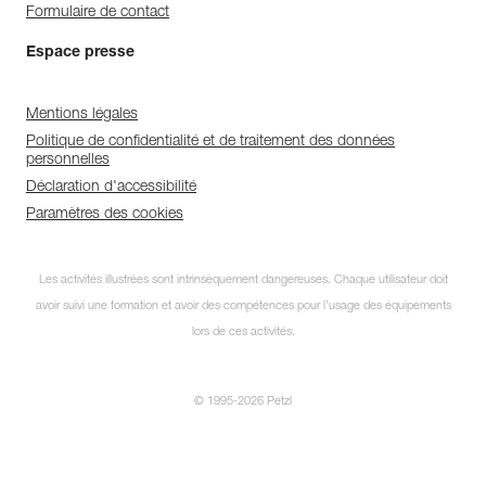
Formulaire de contact
Espace presse
Mentions légales
Politique de confidentialité et de traitement des données
personnelles
Déclaration d'accessibilité
Paramètres des cookies
Abonnez-vous à la
Les activités illustrées sont intrinsèquement dangereuses. Chaque utilisateur doit
newsletter
avoir suivi une formation et avoir des compétences pour l’usage des équipements
et restez connecté à notre
lors de ces activités.
actualité !
© 1995-2026 Petzl
FERMER