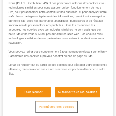
Nous (PETZL Distribution SAS) et nos partenaires utilisons des cookies et/ou
technologies similaires pour nous assurer du bon fonctionnement de notre
Site, pour personnaliser notre contenu et nos publicités, et pour analyser notre
trafic. Nous partageons également des informations, quant à votre navigation
sur notre Site, avec nos partenaires analytiques, publicitaires et de réseaux
sociaux afin de personnaliser nos publicités. Dans le cas où vous les
acceptez, nos cookies et/ou technologies similaires ne sont actifs que sur
notre Site et ne vous suivront pas sur d’autres sites web. Les cookies et/ou
technologies similaires de nos partenaires vous suivront pendant toute votre
navigation.
Vous pouvez retirer votre consentement à tout moment en cliquant sur le lien «
Répartition des efforts : multiplier les ancrages
Paramètres des cookies » prévu à cet effet en bas de page du Site.
ne suffit pas
Le fait de refuser tout ou partie de ces cookies peut dégrader votre expérience
utilisateur, mais en aucun cas ce refus ne vous empêchera d’accéder à notre
Site.
L’installation doit permettre aux ancrages de prendre en
charge chacun une part égale des efforts. Si un ancrage est
chargé plus que les autres et cède, le choc sur les autres
ancrages pourra les faire céder à leur tour. Il existe de
Tout refuser
Autoriser tous les cookies
nombreuses techniques pour répartir les efforts entre les
ancrages par triangulation, la règle de base étant que plus
l’angle est fermé mieux la charge est répartie. Plus les
Paramètres des cookies
ancrages sont nombreux plus l’installation est complexe.
Attention, pour que les efforts soient effectivement répartis