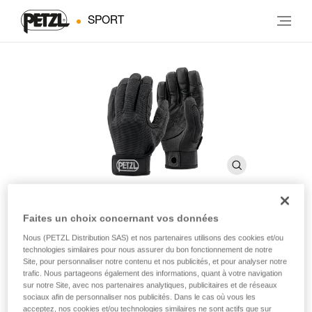
SPORT
Faites un choix concernant vos données
CORDEX
Nous (PETZL Distribution SAS) et nos partenaires utilisons des cookies et/ou
technologies similaires pour nous assurer du bon fonctionnement de notre
Site, pour personnaliser notre contenu et nos publicités, et pour analyser notre
Gants légers pour l’assurage et le rappel
trafic. Nous partageons également des informations, quant à votre navigation
sur notre Site, avec nos partenaires analytiques, publicitaires et de réseaux
sociaux afin de personnaliser nos publicités. Dans le cas où vous les
Ces gants légers pour l’assurage et le rappel associent la
acceptez, nos cookies et/ou technologies similaires ne sont actifs que sur