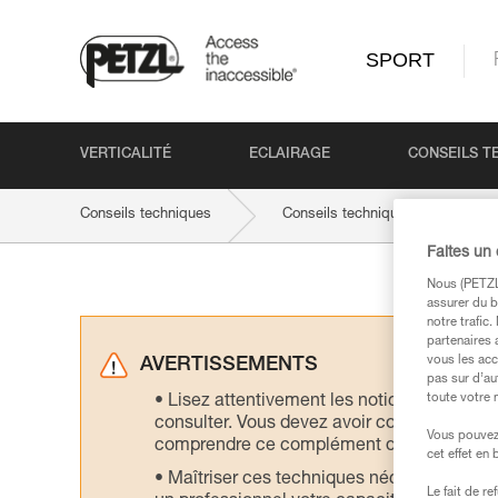
SPORT
VERTICALITÉ
ECLAIRAGE
CONSEILS T
Conseils techniques
Conseils techniques par produit
Faites un
Nous (PETZL 
assurer du b
notre trafic
partenaires 
vous les acc
AVERTISSEMENTS
pas sur d’au
toute votre 
Lisez attentivement les notices technique
consulter. Vous devez avoir compris les in
Vous pouvez 
comprendre ce complément d’informations
cet effet en
Maîtriser ces techniques nécessite une f
Le fait de r