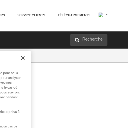
URS
SERVICE CLIENTS
TÉLÉCHARGEMENTS
Recherche
res pour nous
 pour analyser
avec nos
ns le cas où
 vous suivront
ront pendant
kies » prévu à
aucun cas ce