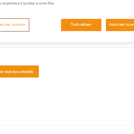
 manipulation, seul, en toute sécurité, avant de la
s empêchera d’accéder à notre Site.
iées à votre activité. Il peut en exister d’autres que
es des cookies
Tout refuser
Autoriser tous
oir tous les conseils