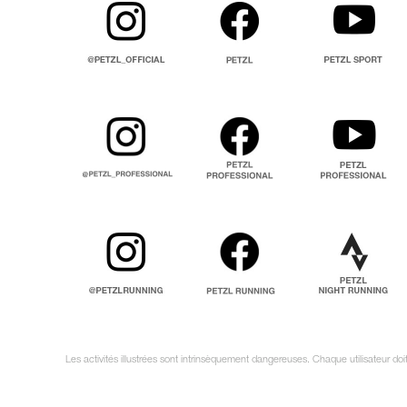
Les activités illustrées sont intrinsèquement dangereuses. Chaque utilisateur d