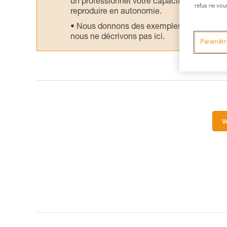
un professionnel votre capacité à refaire la
refus ne vou
reproduire en autonomie.
Nous donnons des exemples de techniques l
nous ne décrivons pas ici.
Paramètr
V