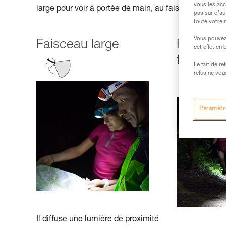
vous les acc
large pour voir à portée de main, au faisceau focalisé
pas sur d’au
toute votre 
Vous pouvez 
Faisceau large
Faisceau
cet effet en
focalisé)
Le fait de r
refus ne vou
Paramètr
Il diffuse une lumière de proximité