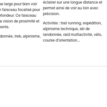
éclairer sur une longue distance et
ase large pour bien voir
permet ainsi de voir au loin avec
n faisceau focalisé pour
précision.
rofondeur. Ce faisceau
a vision de proximité et
Activités : trail running, expédition,
ents.
alpinisme technique, ski de
randonnée, raid multiactivité, vélo,
ndonnée, trek, alpinisme,
course d’orientation...
…