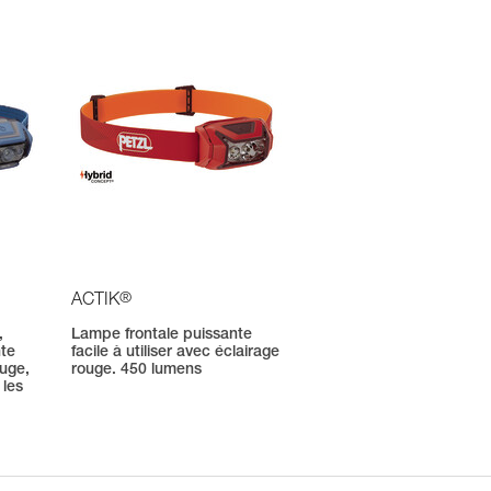
®
ACTIK
,
Lampe frontale puissante
nte
facile à utiliser avec éclairage
ouge,
rouge. 450 lumens
 les