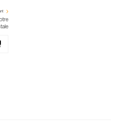
ant
otre
tale