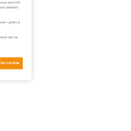
 vous suivront
ront pendant
kies » prévu à
aucun cas ce
 les cookies