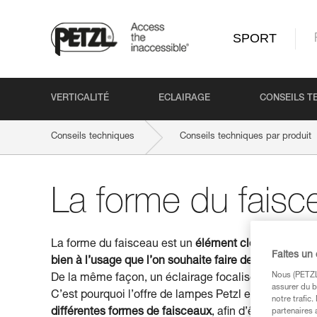
SPORT
VERTICALITÉ
ECLAIRAGE
CONSEILS T
Conseils techniques
Conseils techniques par produit
La forme du faisc
La forme du faisceau est un
élément clé dans le cho
Faites un
bien à l’usage que l’on souhaite faire de sa lampe
. 
Nous (PETZL 
De la même façon, un éclairage focalisé ne sera pas 
assurer du b
C’est pourquoi l’offre de lampes Petzl est conçue, en
notre trafic
différentes formes de faisceaux
, afin d’être adaptée
partenaires 