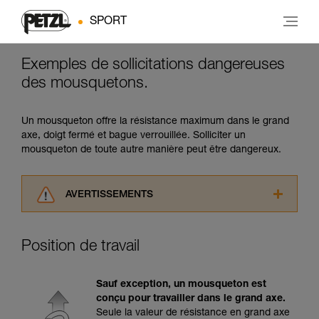
SPORT
Exemples de sollicitations dangereuses
des mousquetons.
Un mousqueton offre la résistance maximum dans le grand
axe, doigt fermé et bague verrouillée. Solliciter un
mousqueton de toute autre manière peut être dangereux.
AVERTISSEMENTS
Lisez attentivement les notices techniques des
produits utilisés dans ce conseil avant de le
Position de travail
consulter. Vous devez avoir compris les
informations de la notice technique pour
pouvoir comprendre ce complément
Sauf exception, un mousqueton est
d’informations.
conçu pour travailler dans le grand axe.
Maîtriser ces techniques nécessite une
Seule la valeur de résistance en grand axe