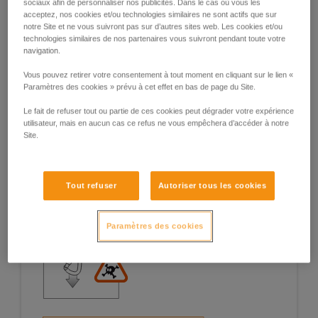
sociaux afin de personnaliser nos publicités. Dans le cas où vous les
acceptez, nos cookies et/ou technologies similaires ne sont actifs que sur
notre Site et ne vous suivront pas sur d’autres sites web. Les cookies et/ou
technologies similaires de nos partenaires vous suivront pendant toute votre
navigation.
Exemples de situations à risques sur le
Vous pouvez retirer votre consentement à tout moment en cliquant sur le lien «
terrain
Paramètres des cookies » prévu à cet effet en bas de page du Site.
Le fait de refuser tout ou partie de ces cookies peut dégrader votre expérience
utilisateur, mais en aucun cas ce refus ne vous empêchera d’accéder à notre
Site.
1. Ouverture du doigt, travail en doigt
Tout refuser
Autoriser tous les cookies
ouvert
Paramètres des cookies