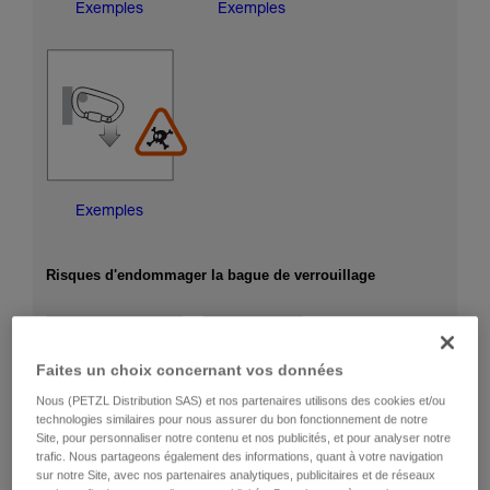
Exemples
Exemples
Exemples
Risques d'endommager la bague de verrouillage
Faites un choix concernant vos données
Nous (PETZL Distribution SAS) et nos partenaires utilisons des cookies et/ou
technologies similaires pour nous assurer du bon fonctionnement de notre
Site, pour personnaliser notre contenu et nos publicités, et pour analyser notre
trafic. Nous partageons également des informations, quant à votre navigation
sur notre Site, avec nos partenaires analytiques, publicitaires et de réseaux
Exemples
Exemples