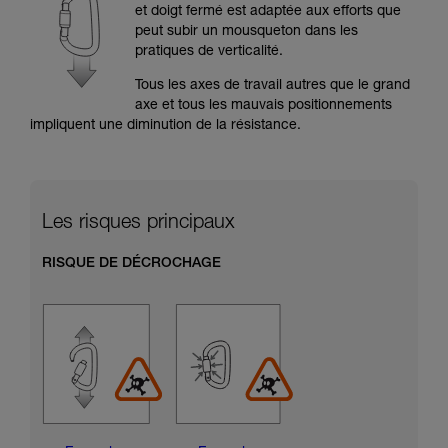
formation et un entraînement spécifique. Validez
et doigt fermé est adaptée aux efforts que
avec un professionnel votre capacité à refaire
peut subir un mousqueton dans les
la manipulation, seul, en toute sécurité, avant
pratiques de verticalité.
de la reproduire en autonomie.
Nous donnons des exemples de techniques
Tous les axes de travail autres que le grand
liées à votre activité. Il peut en exister d’autres
axe et tous les mauvais positionnements
que nous ne décrivons pas ici.
impliquent une diminution de la résistance.
Les risques principaux
RISQUE DE DÉCROCHAGE