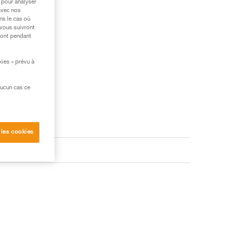
 pour analyser
avec nos
ns le cas où
 vous suivront
ront pendant
kies » prévu à
aucun cas ce
 les cookies