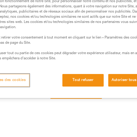
on fonctionnement de notre Site, pour personnaliser notre contenu et nos publicités, et
Trouvez un revendeur
. Nous partageons également des informations, quant à votre navigation sur notre Site, 
analytiques, publicitaires et de réseaux sociaux afin de personnaliser nos publicités. Da
eptez, nos cookies et/ou technologies similaires ne sont actifs que sur notre Site et ne
tres sites web. Les cookies et/ou technologies similaires de nos partenaires vous suiv
navigation.
retirer votre consentement à tout moment en cliquant sur le lien « Paramètres des coo
 bas de page du Site.
efuser tout ou partie de ces cookies peut dégrader votre expérience utilisateur, mais en 
s empêchera d’accéder à notre Site.
es des cookies
Tout refuser
Autoriser tous
Autres produits
Inspection