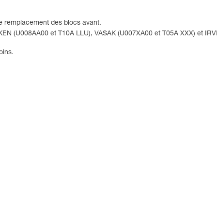
e remplacement des blocs avant.
EN (U008AA00 et T10A LLU), VASAK (U007XA00 et T05A XXX) et IRVI
oins.