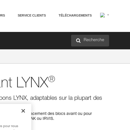
URS
SERVICE CLIENTS
TÉLÉCHARGEMENTS
Recherche
®
ant LYNX
pons LYNX, adaptables sur la plupart des
NX pour le remplacement des blocs avant ou pour
RT, SARKEN, VASAK ou IRVIS.
res pour nous