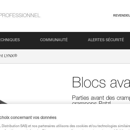
PROFESSIONNEL
REVENDE
ECHNIQUES
COMMUNAUTÉ
ALERTES SÉCURITÉ
®
nt LYNX
Blocs av
Parties avant des cram
crampons Petzl
Parties avant des crampons LY
 choix concernant vos données
transformer ses crampons DA
Distribution SAS) et nos partenaires utilisons des cookies et/ou technologies similai