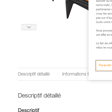
assurer du b
notre trafic
partenaires 
vous les acc
pas sur d’au
toute votre 
Vous pouvez 
cet effet en
Le fait de r
refus ne vou
Paramètr
Descriptif détaillé
Informations techniques
Descriptif détaillé
Descriptif