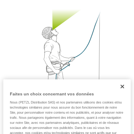
avec un professionnel votre capacité à refaire
la manipulation, seul, en toute sécurité, avant
de la reproduire en autonomie.
Nous donnons des exemples de techniques
liées à votre activité. Il peut en exister d’autres
que nous ne décrivons pas ici.
Faites un choix concernant vos données
Nous (PETZL Distribution SAS) et nos partenaires utilisons des cookies et/ou
technologies similaires pour nous assurer du bon fonctionnement de notre
Site, pour personnaliser notre contenu et nos publicités, et pour analyser notre
trafic. Nous partageons également des informations, quant à votre navigation
sur notre Site, avec nos partenaires analytiques, publicitaires et de réseaux
sociaux afin de personnaliser nos publicités. Dans le cas où vous les
La mobilité est un très bon moyen d’accompagner les
acceptez, nos cookies et/ou technologies similaires ne sont actifs que sur