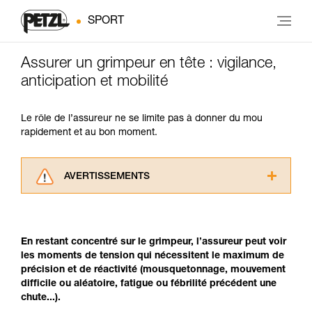
SPORT
Assurer un grimpeur en tête : vigilance,
anticipation et mobilité
Le rôle de l’assureur ne se limite pas à donner du mou
rapidement et au bon moment.
AVERTISSEMENTS
Lisez attentivement les notices techniques des
produits utilisés dans ce conseil avant de le
consulter. Vous devez avoir compris les
En restant concentré sur le grimpeur, l’assureur peut voir
informations de la notice technique pour
les moments de tension qui nécessitent le maximum de
pouvoir comprendre ce complément
précision et de réactivité (mousquetonnage, mouvement
d’informations.
difficile ou aléatoire, fatigue ou fébrilité précédent une
Maîtriser ces techniques nécessite une
chute...).
formation et un entraînement spécifique. Validez