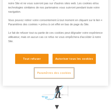
mouvements rapides du grimpeur.
notre Site et ne vous suivront pas sur d’autres sites web. Les cookies et/ou
Approchez-vous du mur au moment du clippage, puis
technologies similaires de nos partenaires vous suivront pendant toute votre
navigation.
revenez à votre position initiale.
Vous pouvez retirer votre consentement à tout moment en cliquant sur le lien «
Paramètres des cookies » prévu à cet effet en bas de page du Site.
Le fait de refuser tout ou partie de ces cookies peut dégrader votre expérience
utilisateur, mais en aucun cas ce refus ne vous empêchera d’accéder à notre
Site.
Tout refuser
Autoriser tous les cookies
Paramètres des cookies